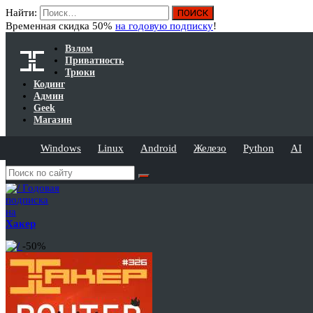
Найти:
Временная скидка 50%
на годовую подписку
!
Взлом
Приватность
Трюки
Кодинг
Админ
Geek
Магазин
Windows
Linux
Android
Железо
Python
AI
Годовая
подписка
на
Хакер
-50%