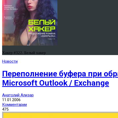
Хакер #322. Белый хакер
Новости
Переполнение буфера при об
Microsoft Outlook / Exchange
Анатолий Ализар
11.01.2006
Комментарии
475