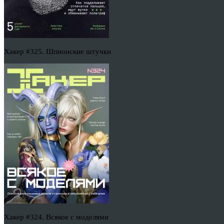
Хакер #325. Шпионские штучки
Хакер #324. Всякое с моделями