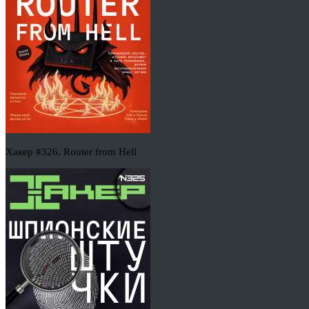
Хакер #326. Router from Hell