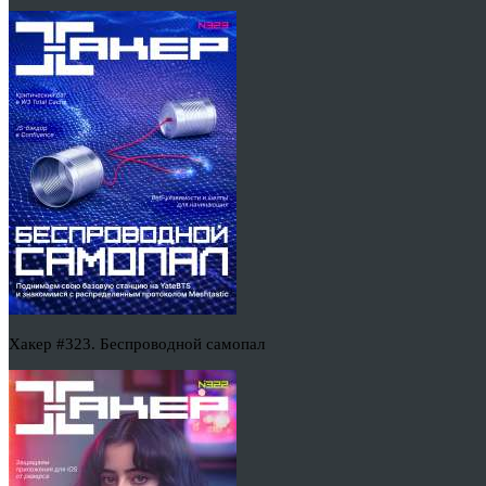
Хакер #323. Беспроводной самопал