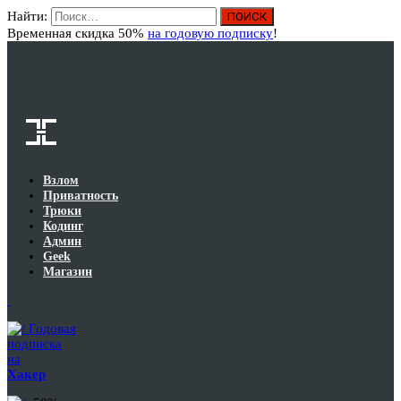
Найти:
Вход
Временная скидка 50%
на годовую подписку
!
Взлом
Приватность
Трюки
Кодинг
Админ
Geek
Магазин
Годовая
подписка
на
Хакер