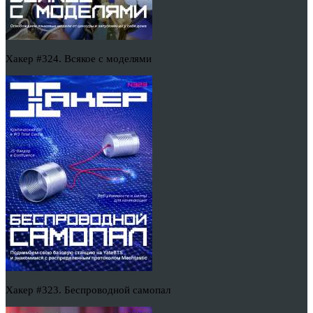
Хакер #324. Всякое с моделями
Хакер #323. Беспроводной самопал