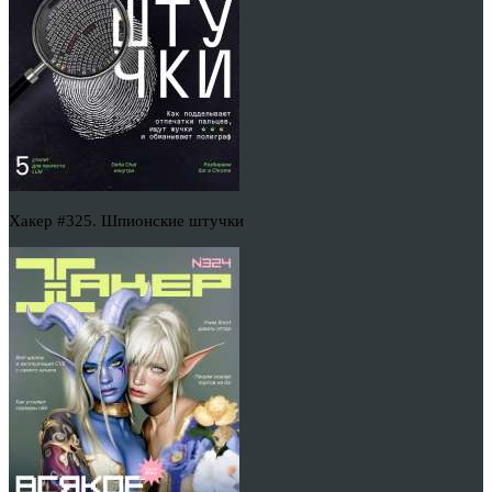
Хакер #325. Шпионские штучки