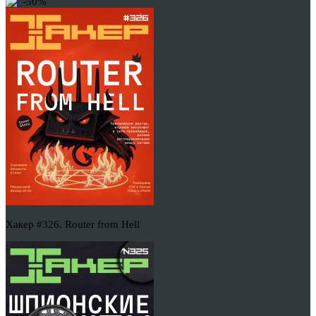
-50%
Хакер #326. Router from Hell