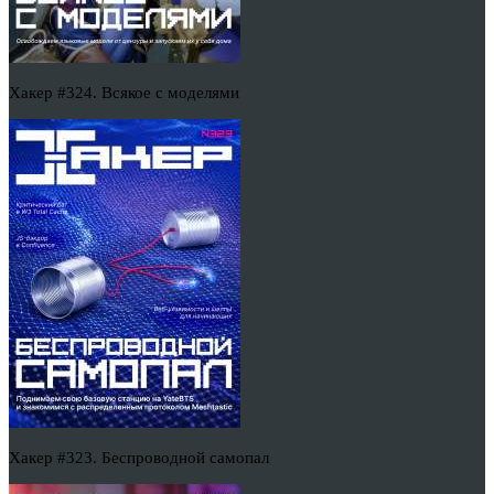
Хакер #324. Всякое с моделями
Хакер #323. Беспроводной самопал