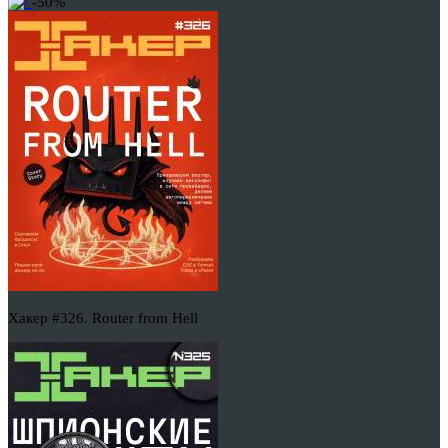
-50%
Хакер #326. Router from Hell