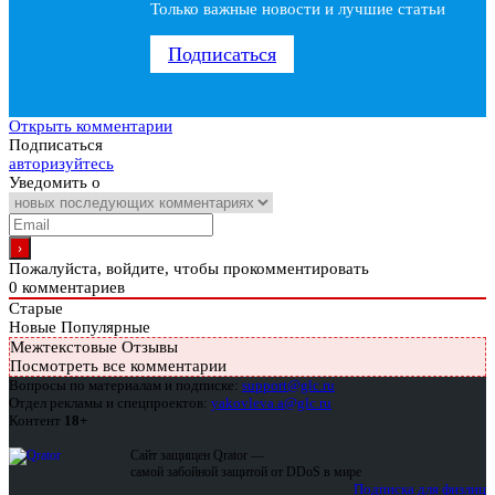
Только важные новости и лучшие статьи
Подписаться
Открыть комментарии
Подписаться
авторизуйтесь
Уведомить о
Пожалуйста, войдите, чтобы прокомментировать
0
комментариев
Старые
Новые
Популярные
Межтекстовые Отзывы
Посмотреть все комментарии
Вопросы по материалам и подписке:
support@glc.ru
Отдел рекламы и спецпроектов:
yakovleva.a@glc.ru
Контент
18+
Сайт защищен Qrator —
самой забойной защитой от DDoS в мире
Подписка для физлиц