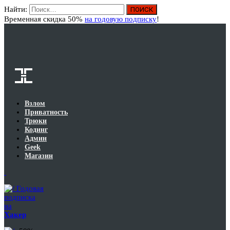
Найти:
Вход
Временная скидка 50%
на годовую подписку
!
Взлом
Приватность
Трюки
Кодинг
Админ
Geek
Магазин
Годовая
подписка
на
Хакер