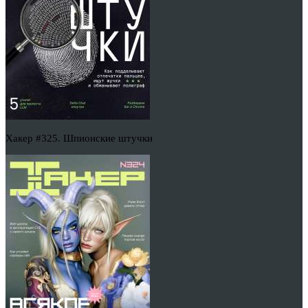
Хакер #325. Шпионские штучки