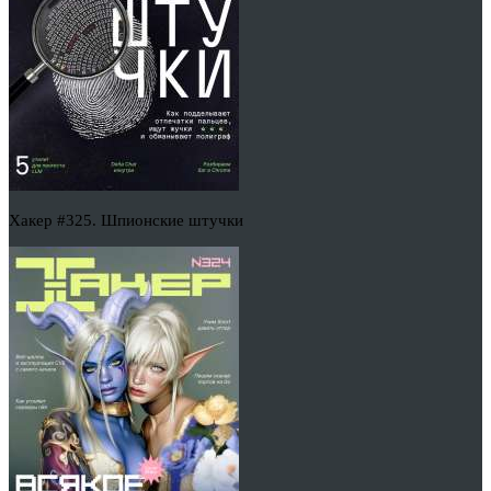
Хакер #325. Шпионские штучки