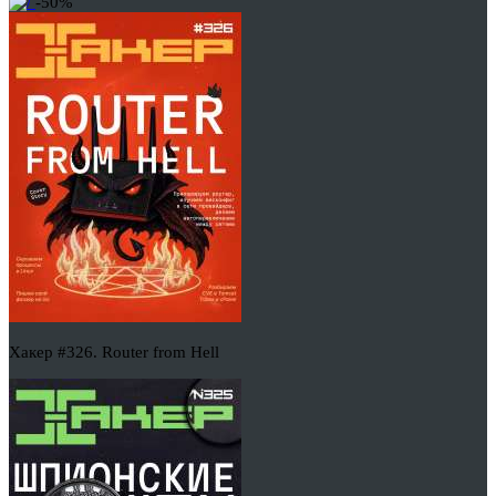
-50%
Хакер #326. Router from Hell