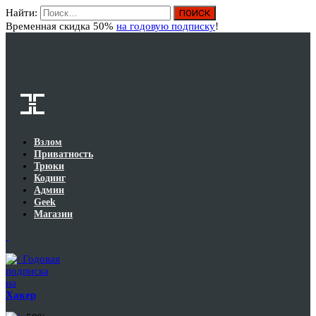
Найти:
Вход
Временная скидка 50%
на годовую подписку
!
Взлом
Приватность
Трюки
Кодинг
Админ
Geek
Магазин
Годовая
подписка
на
Хакер