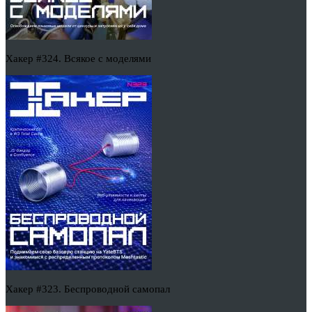
Хакер #324. Всякое с моделями
Хакер #323. Беспроводной самопал