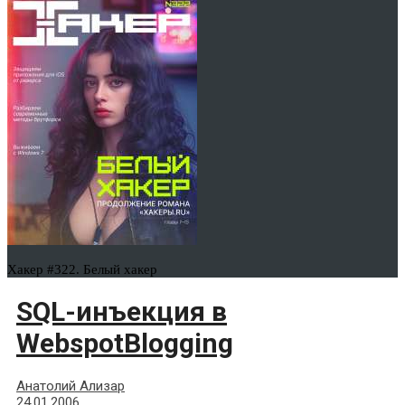
Хакер #322. Белый хакер
SQL-инъекция в
WebspotBlogging
Анатолий Ализар
24.01.2006