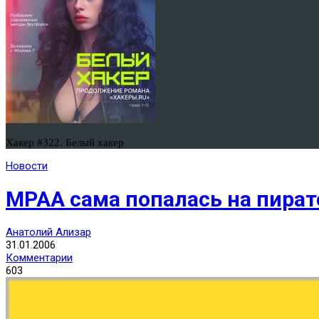
Хакер #322. Белый хакер
Новости
MPAA сама попалась на пират
Анатолий Ализар
31.01.2006
Комментарии
603