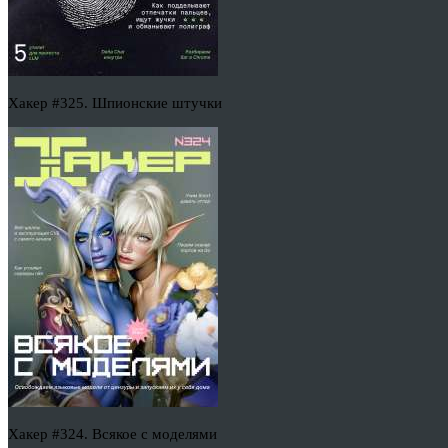
Хакер #325. Шпионские штучки
Хакер #324. Всякое с моделями