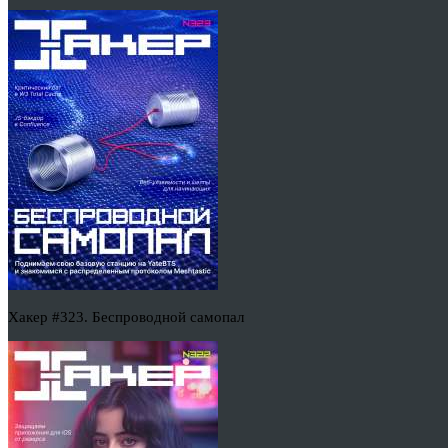
Хакер #323. Беспроводной самопал