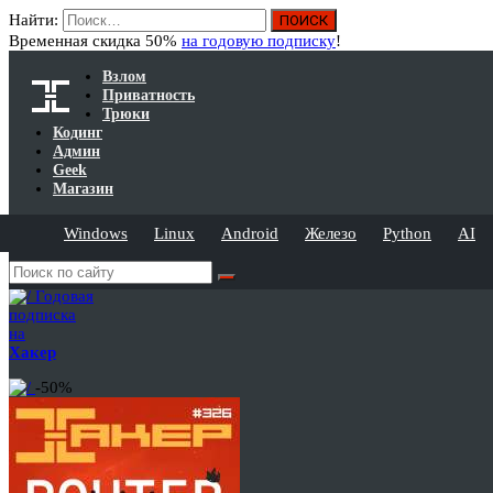
Найти:
Временная скидка 50%
на годовую подписку
!
Взлом
Приватность
Трюки
Кодинг
Админ
Geek
Магазин
Windows
Linux
Android
Железо
Python
AI
Годовая
подписка
на
Хакер
-50%