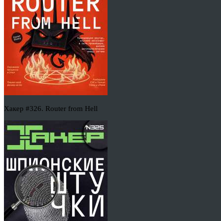
Хакер #326. Router from Hell