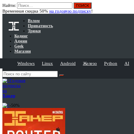
Найти:
Временная скидка 50%
на годовую подписку
!
Взлом
Приватность
Трюки
Кодинг
Админ
Geek
Магазин
Windows
Linux
Android
Железо
Python
AI
Годовая
подписка
на
Хакер
-50%