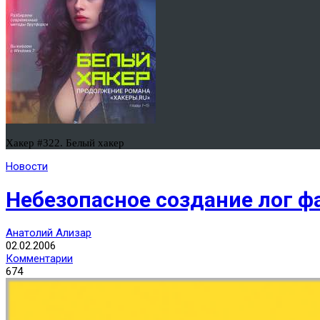
Хакер #322. Белый хакер
Новости
Небезопасное создание лог фай
Анатолий Ализар
02.02.2006
Комментарии
674