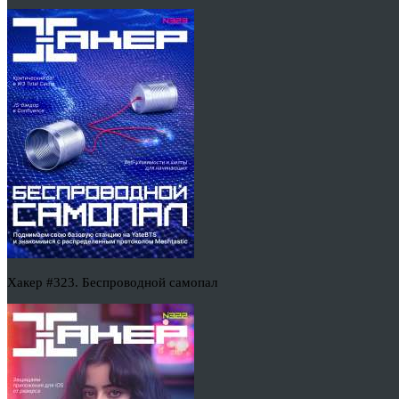
Хакер #323. Беспроводной самопал