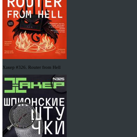
Хакер #326. Router from Hell