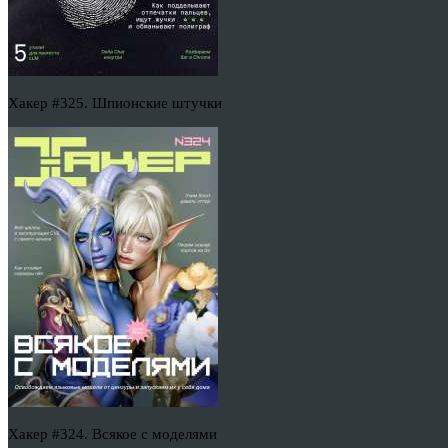
Хакер #325. Шпионские штучки
Хакер #324. Всякое с моделями