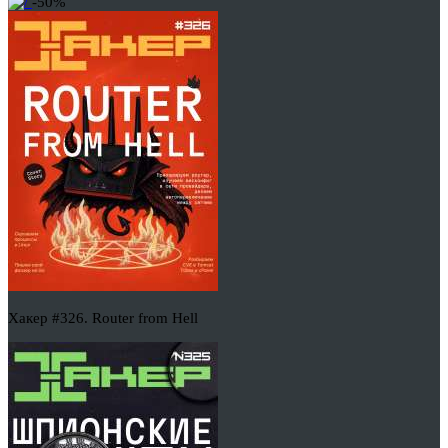
-50%
Хакер #326. Router from Hell