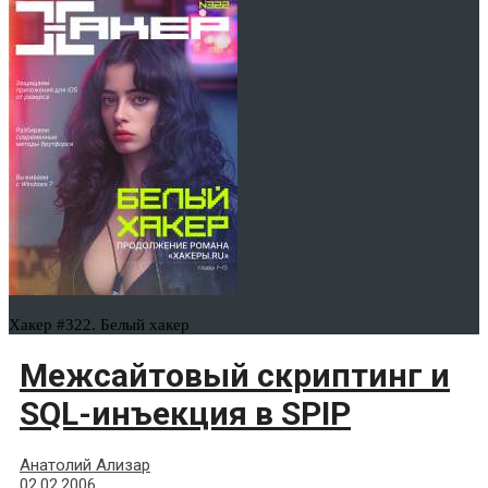
Хакер #322. Белый хакер
Межсайтовый скриптинг и
SQL-инъекция в SPIP
Анатолий Ализар
02.02.2006