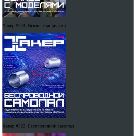
Хакер #324. Всякое с моделями
Хакер #323. Беспроводной самопал