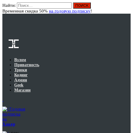
Найти:
Вход
Временная скидка 50%
на годовую подписку
!
Взлом
Приватность
Трюки
Кодинг
Админ
Geek
Магазин
Годовая
подписка
на
Хакер