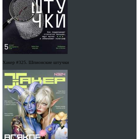
Хакер #325. Шпионские штучки