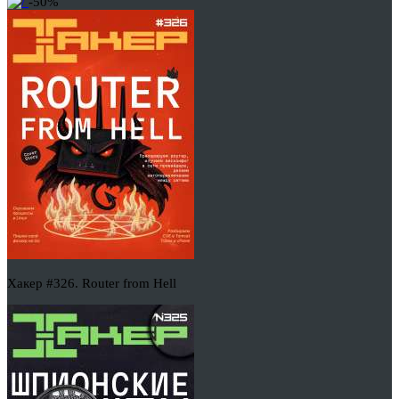
-50%
Хакер #326. Router from Hell