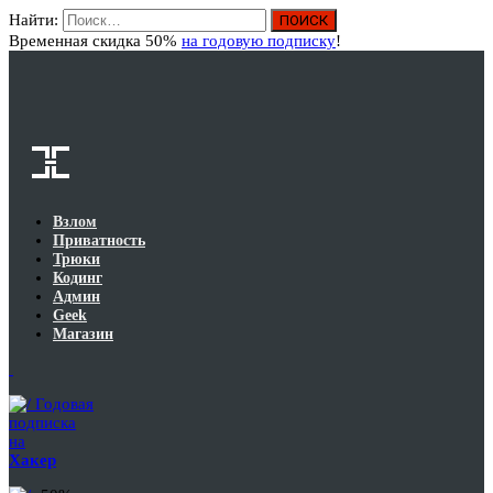
Найти:
Вход
Временная скидка 50%
на годовую подписку
!
Взлом
Приватность
Трюки
Кодинг
Админ
Geek
Магазин
Годовая
подписка
на
Хакер