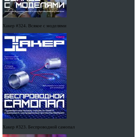
Хакер #324. Всякое с моделями
Хакер #323. Беспроводной самопал