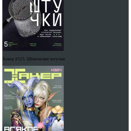
Хакер #325. Шпионские штучки