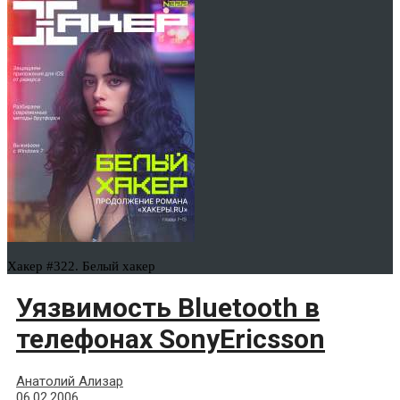
Хакер #322. Белый хакер
Уязвимость Bluetooth в
телефонах SonyEricsson
Анатолий Ализар
06.02.2006