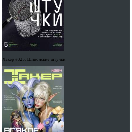
Хакер #325. Шпионские штучки