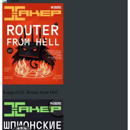
-50%
Хакер #326. Router from Hell