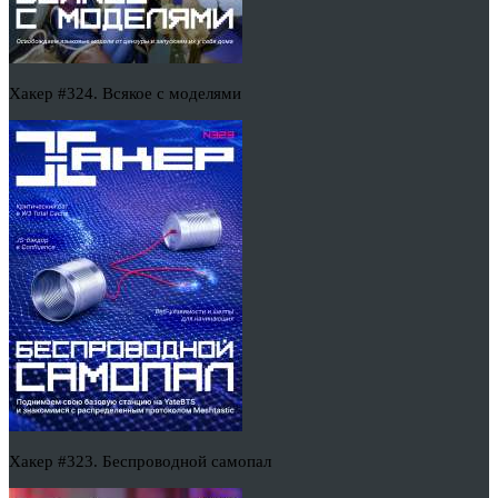
Хакер #324. Всякое с моделями
Хакер #323. Беспроводной самопал