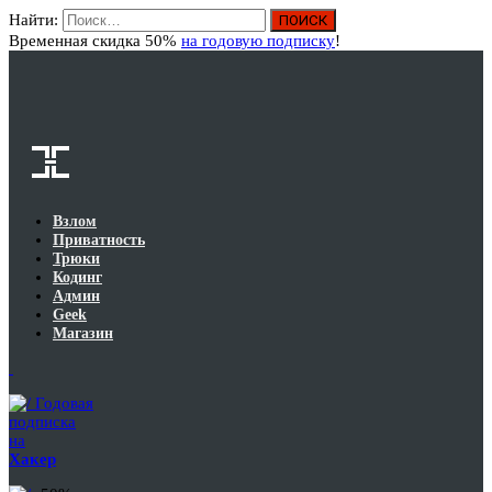
Найти:
Вход
Временная скидка 50%
на годовую подписку
!
Взлом
Приватность
Трюки
Кодинг
Админ
Geek
Магазин
Годовая
подписка
на
Хакер