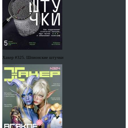
Хакер #325. Шпионские штучки