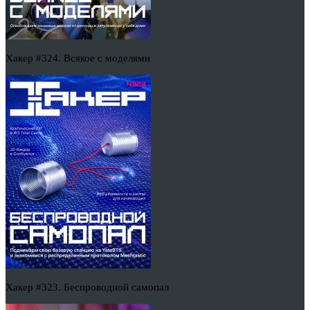
Хакер #324. Всякое с моделями
Хакер #323. Беспроводной самопал