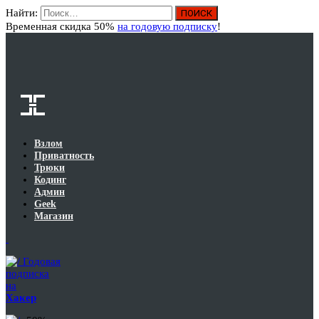
Найти:
Вход
Временная скидка 50%
на годовую подписку
!
Взлом
Приватность
Трюки
Кодинг
Админ
Geek
Магазин
Годовая
подписка
на
Хакер