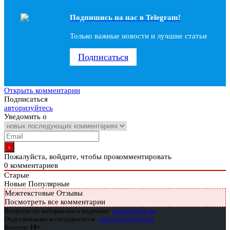
Подпишись на наc в Telegram!
Только важные новости и лучшие статьи
Подписаться
Открыть комментарии
Подписаться
авторизуйтесь
Уведомить о
Пожалуйста, войдите, чтобы прокомментировать
0
комментариев
Старые
Новые
Популярные
Межтекстовые Отзывы
Посмотреть все комментарии
Вопросы по материалам и подписке:
support@glc.ru
Отдел рекламы и спецпроектов:
yakovleva.a@glc.ru
Контент
18+