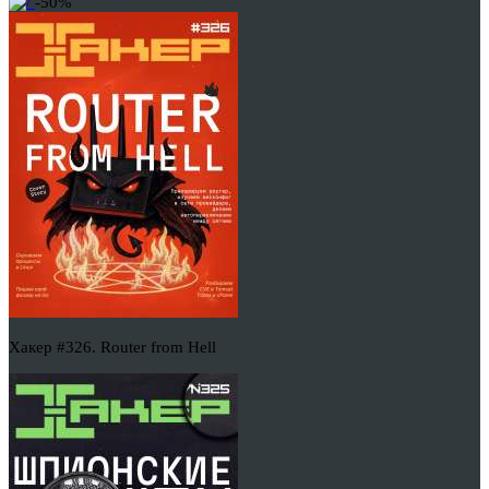
-50%
Хакер #326. Router from Hell