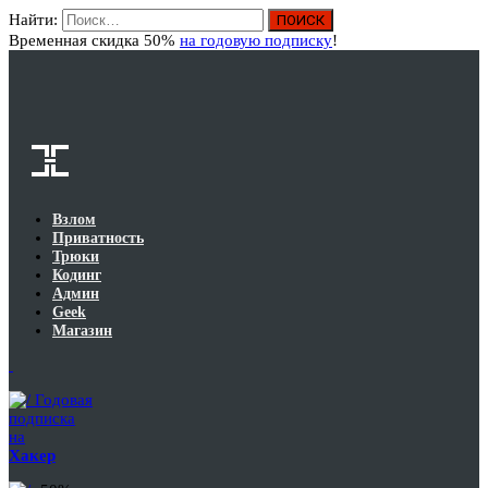
Найти:
Вход
Временная скидка 50%
на годовую подписку
!
Взлом
Приватность
Трюки
Кодинг
Админ
Geek
Магазин
Годовая
подписка
на
Хакер