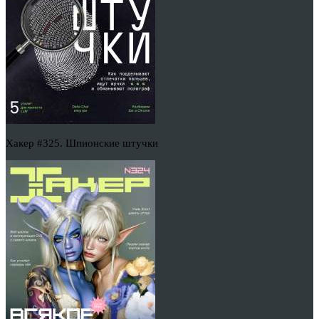
Хакер #325. Шпионские штучки