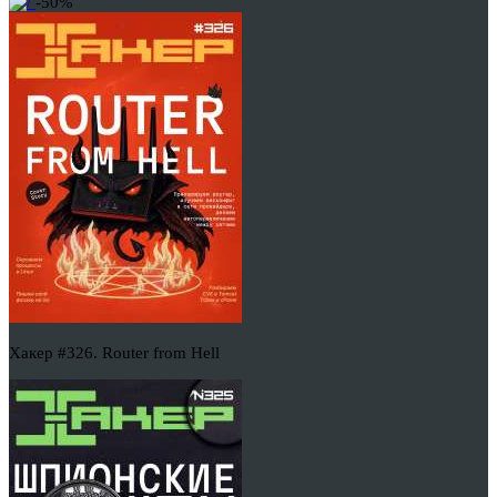
-50%
Хакер #326. Router from Hell