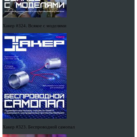
Хакер #324. Всякое с моделями
Хакер #323. Беспроводной самопал