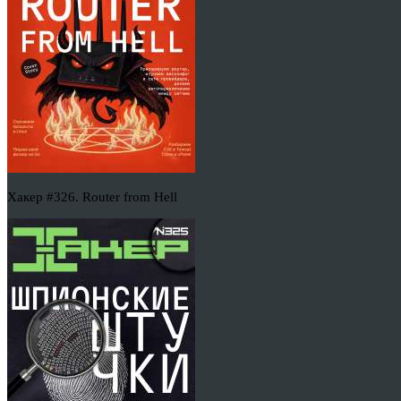
Хакер #326. Router from Hell