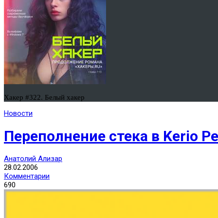
Хакер #322. Белый хакер
Новости
Переполнение стека в Kerio Per
Анатолий Ализар
28.02.2006
Комментарии
690