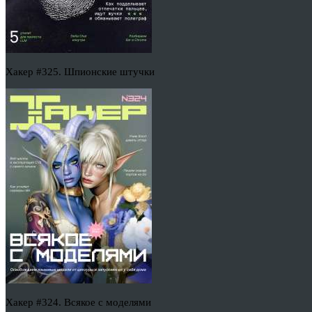
Хакер #325. Шпионские штучки
Хакер #324. Всякое с моделями