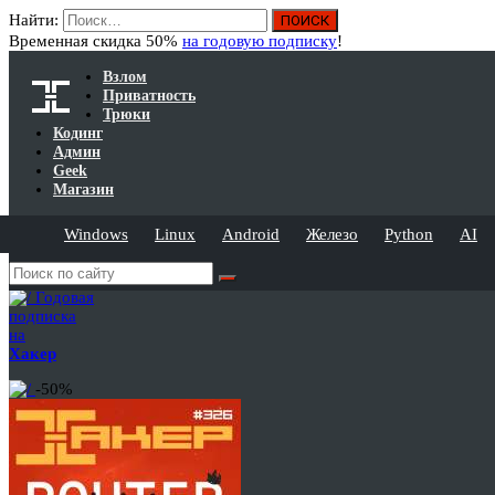
Найти:
Временная скидка 50%
на годовую подписку
!
Взлом
Приватность
Трюки
Кодинг
Админ
Geek
Магазин
Windows
Linux
Android
Железо
Python
AI
Годовая
подписка
на
Хакер
-50%