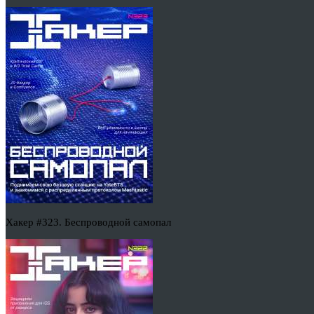
Хакер #323. Беспроводной самопал