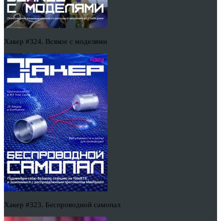
Хакер #324. Всякое с моделями
Хакер #323. Беспроводной самопал