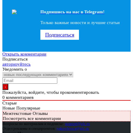
Подпишись на наc в Telegram!
Только важные новости и лучшие статьи
Подписаться
Открыть комментарии
Подписаться
авторизуйтесь
Уведомить о
Пожалуйста, войдите, чтобы прокомментировать
0
комментариев
Старые
Новые
Популярные
Межтекстовые Отзывы
Посмотреть все комментарии
Вопросы по материалам и подписке:
support@glc.ru
Отдел рекламы и спецпроектов:
yakovleva.a@glc.ru