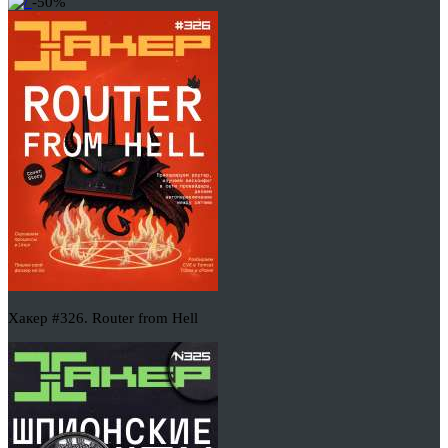
-50%
Хакер #326. Router from Hell