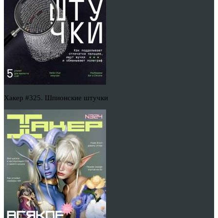
Хакер #325. Шпионские штучки