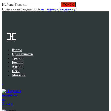
Найти:
Вход
Временная скидка 50%
на годовую подписку
!
Взлом
Приватность
Трюки
Кодинг
Админ
Geek
Магазин
Годовая
подписка
на
Хакер