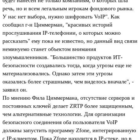
будет нанесен не только компаниям, о которых шла
речь, но и всем легальным игрокам фондового рынка.
У нас нет выбора, нужно шифровать VoIP". Как
сообщил г-н Циммерман, "красивых историй
прослушивания IP-телефонии, о которых можно
рассказать" ему пока не известно, но данный вид связи
неминуемо станет объектом внимания
злоумышленников. "Большинство продуктов ИТ-
безопасности создавались тогда, когда угрозы еще не
материализовались. Однако затем эти угрозы
оказались более страшными, чем виделось вначале", -
заявил он.
По мнению Фила Циммермана, отсутствие серверов и
постоянных ключей делает ZRTP более защищенным,
чем альтернативные технологии. Для организации
безопасного соединения оба пользователя VoIP
должны запустить программу Zfone, интегрированную
с IP-клиентом. Пока Zfone находится в IP-стеке, но в