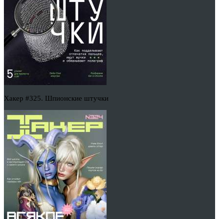
Хакер #325. Шпионские штучки