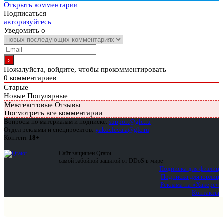
Открыть комментарии
Подписаться
авторизуйтесь
Уведомить о
Пожалуйста, войдите, чтобы прокомментировать
0
комментариев
Старые
Новые
Популярные
Межтекстовые Отзывы
Посмотреть все комментарии
Вопросы по материалам и подписке:
support@glc.ru
Отдел рекламы и спецпроектов:
yakovleva.a@glc.ru
Контент
18+
Сайт защищен Qrator —
самой забойной защитой от DDoS в мире
Подписка для физлиц
Подписка для юрлиц
Реклама на «Хакере»
Контакты