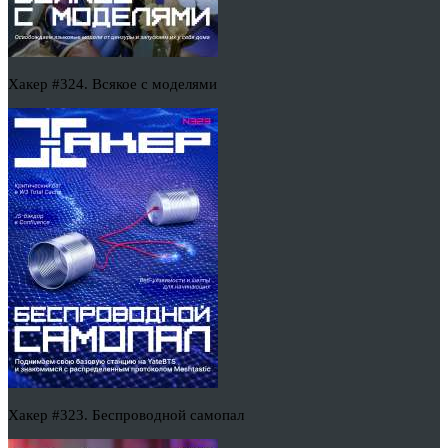
Хакер #324. Всякое с моделями
Хакер #323. Беспроводной самопал