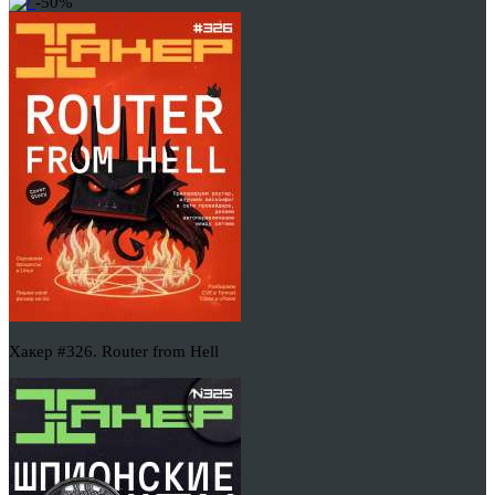
-50%
Хакер #326. Router from Hell