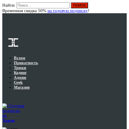
Найти:
Вход
Временная скидка 50%
на годовую подписку
!
Взлом
Приватность
Трюки
Кодинг
Админ
Geek
Магазин
Годовая
подписка
на
Хакер