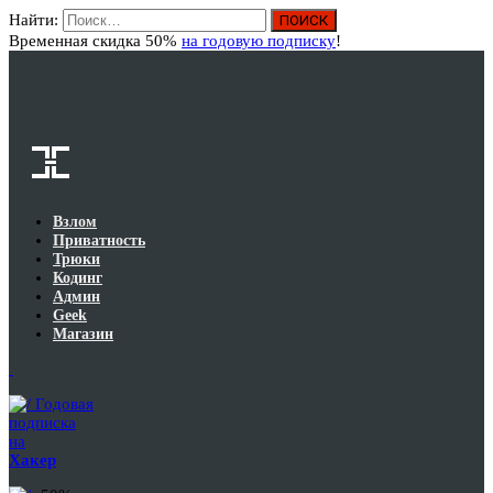
Найти:
Вход
Временная скидка 50%
на годовую подписку
!
Взлом
Приватность
Трюки
Кодинг
Админ
Geek
Магазин
Годовая
подписка
на
Хакер