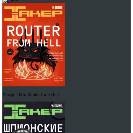
-50%
Хакер #326. Router from Hell