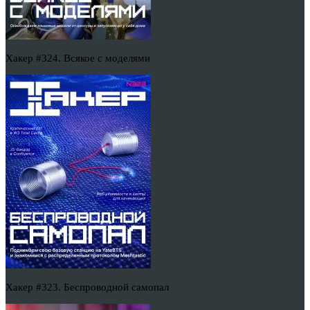
Хакер #324. Всякое с моделями
Хакер #323. Беспроводной самопал