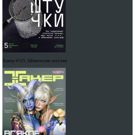
Хакер #325. Шпионские штучки