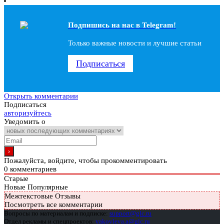
Подпишись на наc в Telegram!
Только важные новости и лучшие статьи
Подписаться
Открыть комментарии
Подписаться
авторизуйтесь
Уведомить о
Пожалуйста, войдите, чтобы прокомментировать
0
комментариев
Старые
Новые
Популярные
Межтекстовые Отзывы
Посмотреть все комментарии
Вопросы по материалам и подписке:
support@glc.ru
Отдел рекламы и спецпроектов:
yakovleva.a@glc.ru