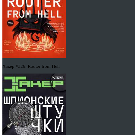
Хакер #326. Router from Hell