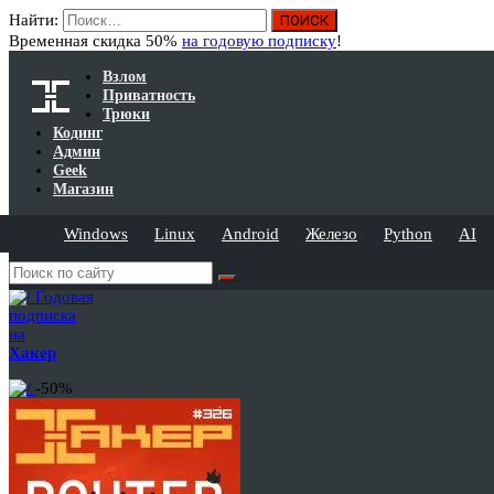
Найти:
Временная скидка 50%
на годовую подписку
!
Взлом
Приватность
Трюки
Кодинг
Админ
Geek
Магазин
Windows
Linux
Android
Железо
Python
AI
Годовая
подписка
на
Хакер
-50%