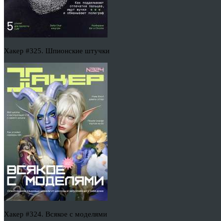
Хакер #325. Шпионские штучки
Хакер #324. Всякое с моделями