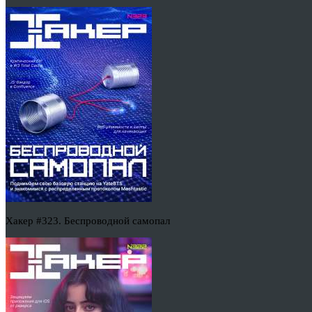
Хакер #323. Беспроводной самопал