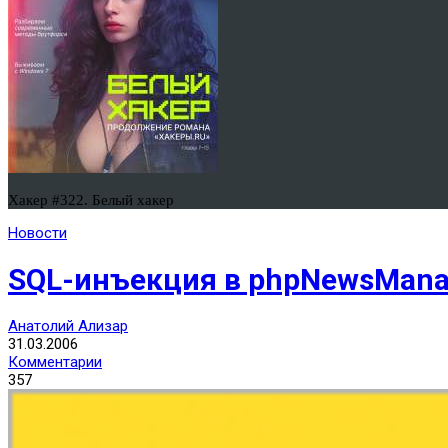
Хакер #322. Белый хакер
Новости
SQL-инъекция в phpNewsMana
Анатолий Ализар
31.03.2006
Комментарии
357