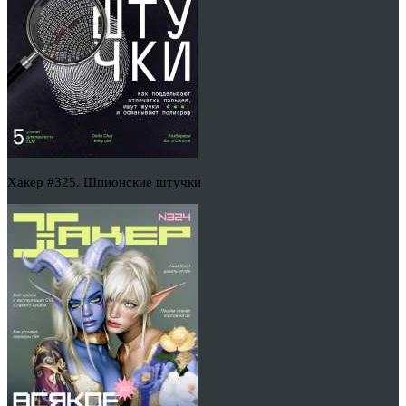
Хакер #325. Шпионские штучки