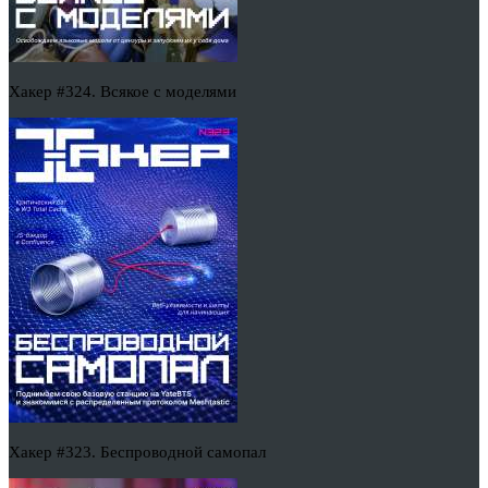
Хакер #324. Всякое с моделями
Хакер #323. Беспроводной самопал