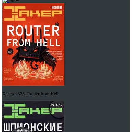
-50%
Хакер #326. Router from Hell