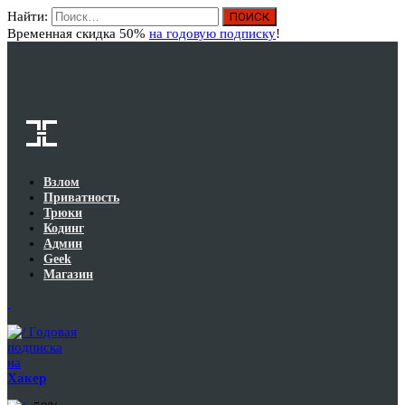
Найти:
Вход
Временная скидка 50%
на годовую подписку
!
Взлом
Приватность
Трюки
Кодинг
Админ
Geek
Магазин
Годовая
подписка
на
Хакер