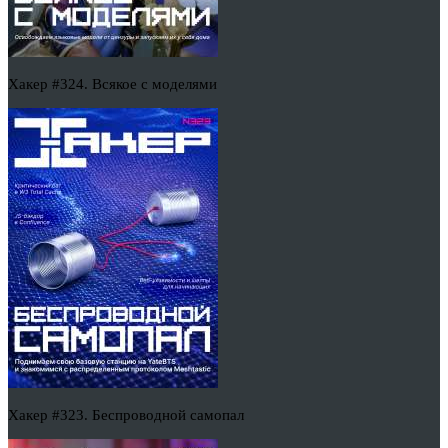
Хакер #324. Всякое с моделями
Хакер #323. Беспроводной самопал