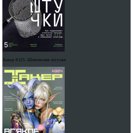
Хакер #325. Шпионские штучки