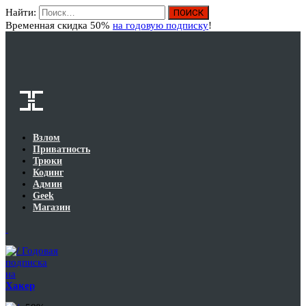
Найти:
Вход
Временная скидка 50%
на годовую подписку
!
Взлом
Приватность
Трюки
Кодинг
Админ
Geek
Магазин
Годовая
подписка
на
Хакер