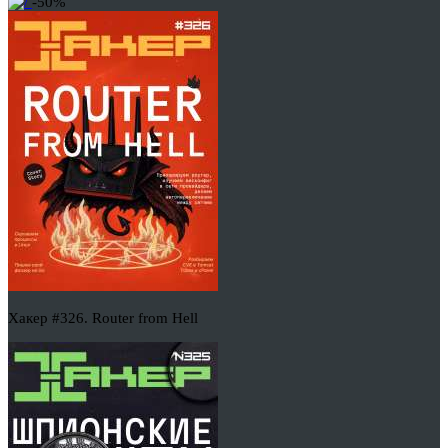
-50%
Хакер #326. Router from Hell