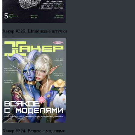
Хакер #325. Шпионские штучки
Хакер #324. Всякое с моделями