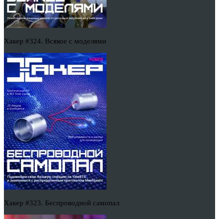
Хакер #324. Всякое с моделями
Хакер #323. Беспроводной самопал