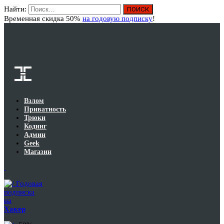
Найти:
Вход
Временная скидка 50%
на годовую подписку
!
Взлом
Приватность
Трюки
Кодинг
Админ
Geek
Магазин
Годовая
подписка
на
Хакер