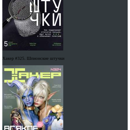
Хакер #325. Шпионские штучки