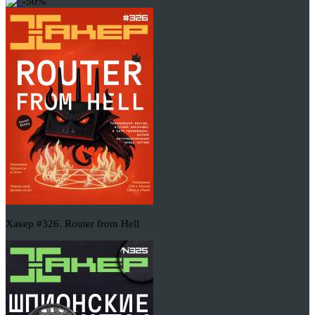
-50%
Хакер #326. Router from Hell