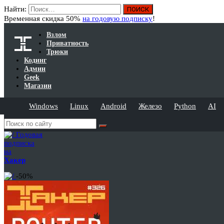
Найти:
Временная скидка 50%
на годовую подписку
!
Взлом
Приватность
Трюки
Кодинг
Админ
Geek
Магазин
Windows
Linux
Android
Железо
Python
AI
Годовая
подписка
на
Хакер
-50%