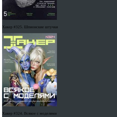
Хакер #325. Шпионские штучки
Хакер #324. Всякое с моделями