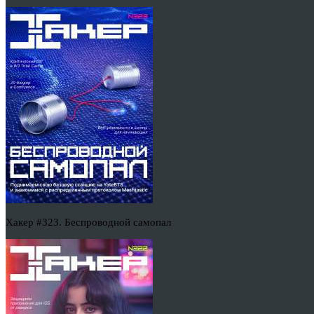
Хакер #323. Беспроводной самопал