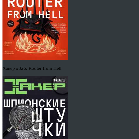
Хакер #326. Router from Hell