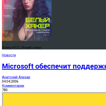
Хакер #322. Белый хакер
Новости
Microsoft обеспечит поддержк
Анатолий Ализар
04.04.2006
Комментарии
780