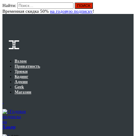
Найти:
Вход
Временная скидка 50%
на годовую подписку
!
Взлом
Приватность
Трюки
Кодинг
Админ
Geek
Магазин
Годовая
подписка
на
Хакер