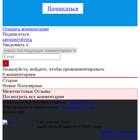
Подписаться
Открыть комментарии
Подписаться
авторизуйтесь
Уведомить о
Пожалуйста, войдите, чтобы прокомментировать
0
комментариев
Старые
Новые
Популярные
Межтекстовые Отзывы
Посмотреть все комментарии
Вопросы по материалам и подписке:
support@glc.ru
Отдел рекламы и спецпроектов:
yakovleva.a@glc.ru
Контент
18+
Сайт защищен Qrator —
самой забойной защитой от DDoS в мире
Подписка для физлиц
Подписка для юрлиц