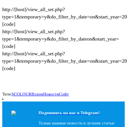
http://[host]/view_all_set.php?
type=1&temporary=y&do_filter_by_date=on&start_year=2
[code]
http://[host]/view_all_set.php?
type=1&temporary=y&do_filter_by_dateon&start_year=
[code]
http://[host]/view_all_set.php?
type=1&temporary=y&do_filter_by_date=on&start_year=2
[code]
Теги:
SCOLOUR
Взлом
Новости
Софт
Подпишись на наc в Telegram!
Только важные новости и лучшие статьи