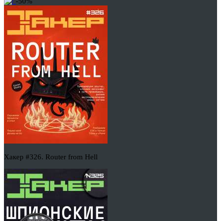
-50%
Хакер #326. Router from Hell