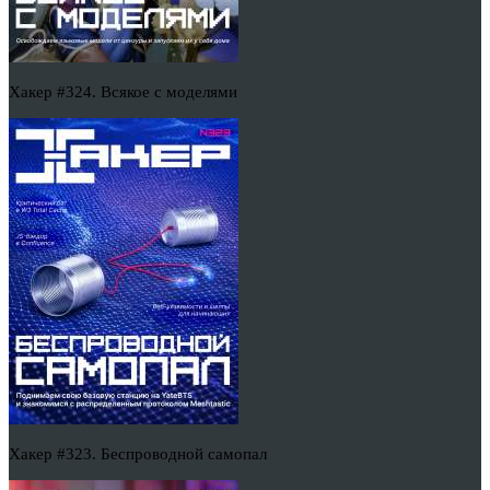
Хакер #324. Всякое с моделями
Хакер #323. Беспроводной самопал