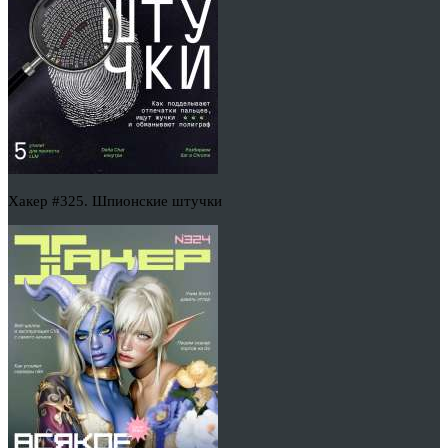
Хакер #325. Шпионские штучки