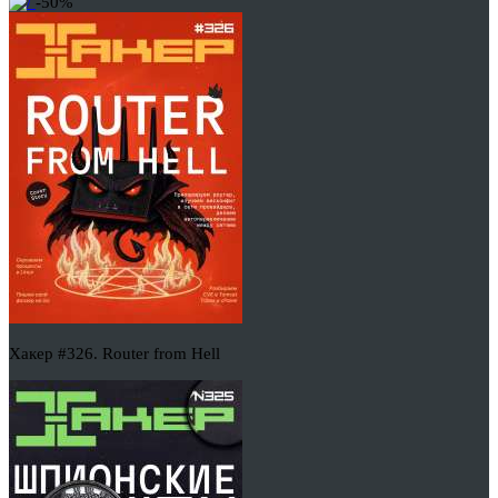
-50%
Хакер #326. Router from Hell