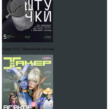
Хакер #325. Шпионские штучки