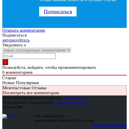
Подписаться
Открыть комментарии
Подписаться
авторизуйтесь
Уведомить о
Пожалуйста, войдите, чтобы прокомментировать
0
комментариев
Старые
Новые
Популярные
Межтекстовые Отзывы
Посмотреть все комментарии
Вопросы по материалам и подписке:
support@glc.ru
Отдел рекламы и спецпроектов:
yakovleva.a@glc.ru
Контент
18+
Сайт защищен Qrator —
самой забойной защитой от DDoS в мире
Подписка для физлиц