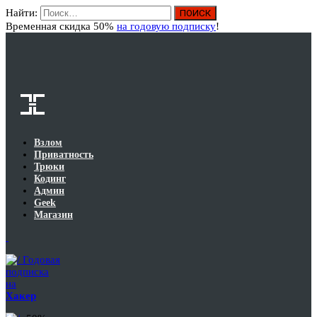
Найти:
Вход
Временная скидка 50%
на годовую подписку
!
Взлом
Приватность
Трюки
Кодинг
Админ
Geek
Магазин
Годовая
подписка
на
Хакер