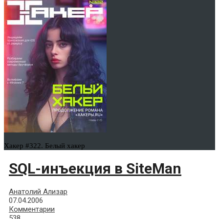
Хакер #322. Белый хакер
SQL-инъекция в SiteMan
Анатолий Ализар
07.04.2006
Комментарии
538