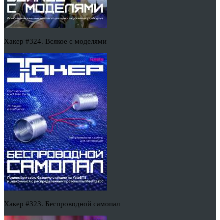
Хакер #324. Всякое с моделями
Хакер #323. Беспроводной самопал