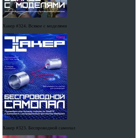
Хакер #324. Всякое с моделями
Хакер #323. Беспроводной самопал