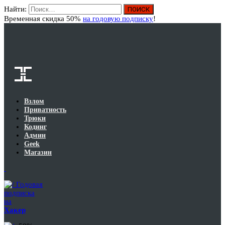
Найти:
Вход
Временная скидка 50%
на годовую подписку
!
Взлом
Приватность
Трюки
Кодинг
Админ
Geek
Магазин
Годовая
подписка
на
Хакер