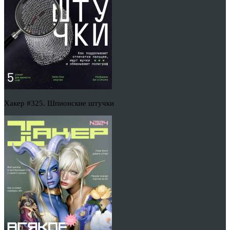
Хакер #325. Шпионские штучки