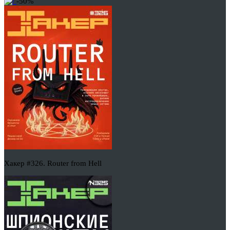
-50%
Хакер #326. Router from Hell