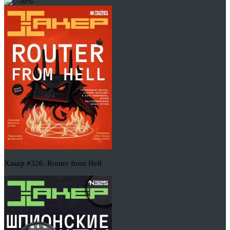
-50%
Хакер #326. Router from Hell