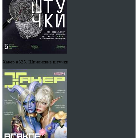
Хакер #325. Шпионские штучки