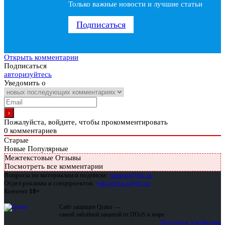
Только важные новости и лучшие статьи
Подписаться
Открыть комментарии
Подписаться
авторизуйтесь
Уведомить о
Пожалуйста, войдите, чтобы прокомментировать
0
комментариев
Старые
Новые
Популярные
Межтекстовые Отзывы
Посмотреть все комментарии
Вопросы по материалам и подписке:
support@glc.ru
Отдел рекламы и спецпроектов:
yakovleva.a@glc.ru
Контент
18+
Сайт защищен Qrator —
самой забойной защитой от DDoS в мире
Подписка для физлиц