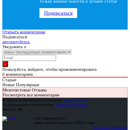
Только важные новости и лучшие статьи
Подписаться
Открыть комментарии
Подписаться
авторизуйтесь
Уведомить о
Пожалуйста, войдите, чтобы прокомментировать
0
комментариев
Старые
Новые
Популярные
Межтекстовые Отзывы
Посмотреть все комментарии
Вопросы по материалам и подписке:
support@glc.ru
Отдел рекламы и спецпроектов:
yakovleva.a@glc.ru
Контент
18+
Сайт защищен Qrator —
самой забойной защитой от DDoS в мире
Подписка для физлиц