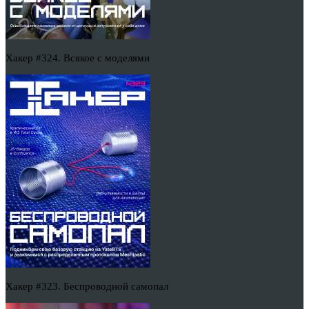
Хакер #324. Всякое с моделями
Хакер #323. Беспроводной самопал