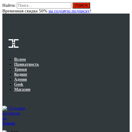
Найти:
Вход
Временная скидка 50%
на годовую подписку
!
Взлом
Приватность
Трюки
Кодинг
Админ
Geek
Магазин
Годовая
подписка
на
Хакер