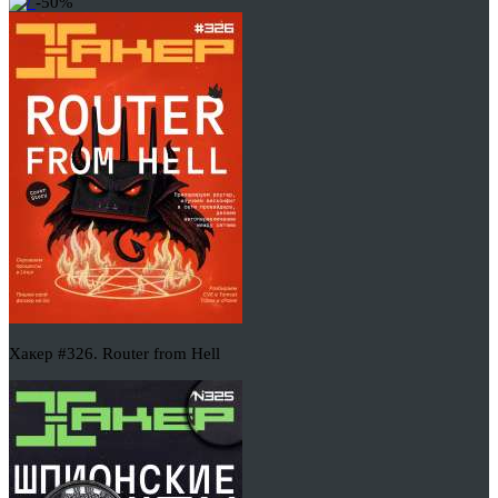
-50%
Хакер #326. Router from Hell