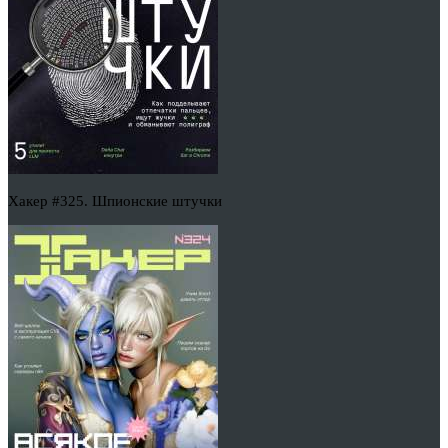
Хакер #325. Шпионские штучки