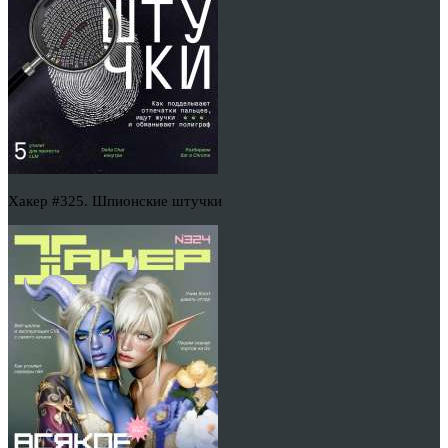
Хакер #325. Шпионские штучки