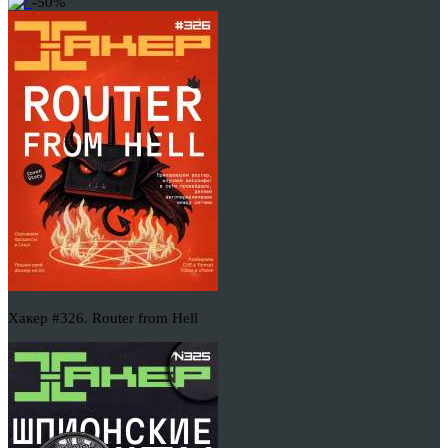
-50%
Хакер #326. Router from Hell