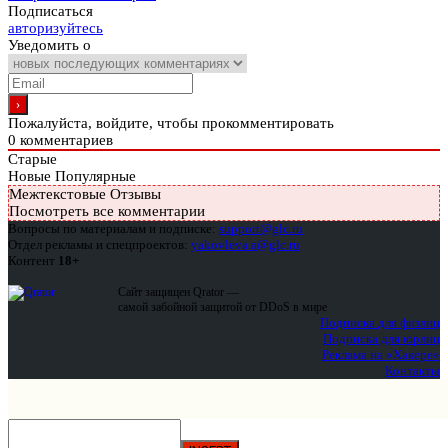
Подписаться
авторизуйтесь
Уведомить о
Пожалуйста, войдите, чтобы прокомментировать
0
комментариев
Старые
Новые
Популярные
Межтекстовые Отзывы
Посмотреть все комментарии
Вопросы по материалам и подписке:
support@glc.ru
Отдел рекламы и спецпроектов:
yakovleva.a@glc.ru
Контент
18+
Сайт защищен Qrator —
самой забойной защитой от DDoS в мире
Подписка для физлиц
Подписка для юрлиц
Реклама на «Хакере»
Контакты