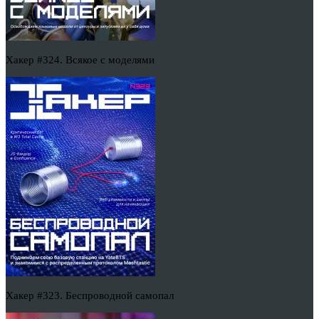
Хакер #324. Всякое с моделями
Хакер #323. Беспроводной самопал