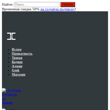
Найти:
Вход
Временная скидка 50%
на годовую подписку
!
Взлом
Приватность
Трюки
Кодинг
Админ
Geek
Магазин
Годовая
подписка
на
Хакер