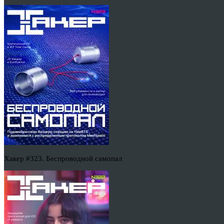
Хакер #323. Беспроводной самопал