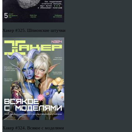
Хакер #325. Шпионские штучки
Хакер #324. Всякое с моделями