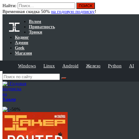
Найти:
Временная скидка 50%
на годовую подписку
!
Взлом
Приватность
Трюки
Кодинг
Админ
Geek
Магазин
Windows
Linux
Android
Железо
Python
AI
Годовая
подписка
на
Хакер
-50%