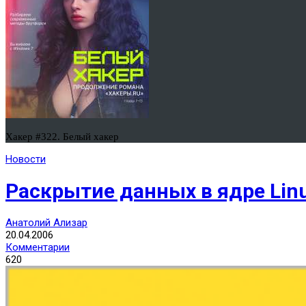
Хакер #322. Белый хакер
Новости
Раскрытие данных в ядре Lin
Анатолий Ализар
20.04.2006
Комментарии
620