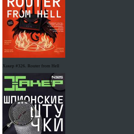
Хакер #326. Router from Hell