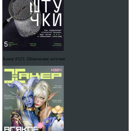
Хакер #325. Шпионские штучки