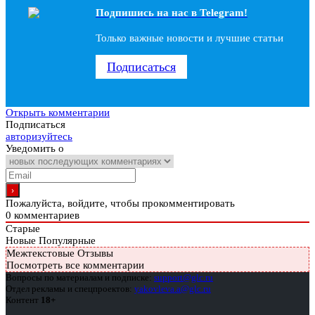
Подпишись на наc в Telegram!
Только важные новости и лучшие статьи
Подписаться
Открыть комментарии
Подписаться
авторизуйтесь
Уведомить о
Пожалуйста, войдите, чтобы прокомментировать
0
комментариев
Старые
Новые
Популярные
Межтекстовые Отзывы
Посмотреть все комментарии
Вопросы по материалам и подписке:
support@glc.ru
Отдел рекламы и спецпроектов:
yakovleva.a@glc.ru
Контент
18+