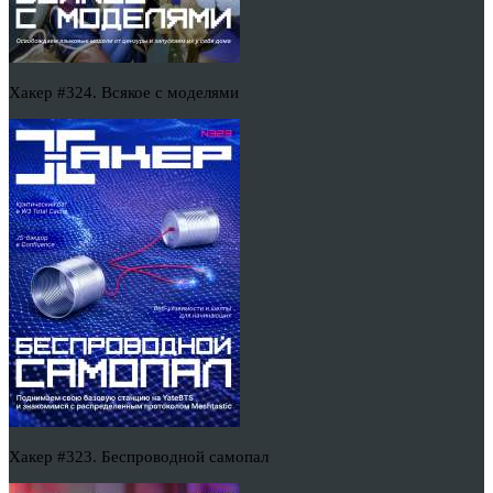
Хакер #324. Всякое с моделями
Хакер #323. Беспроводной самопал