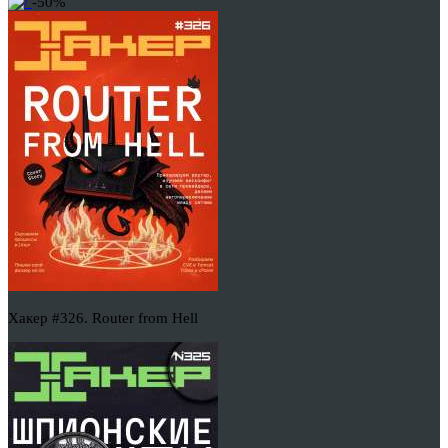
-50%
Хакер #326. Router from Hell