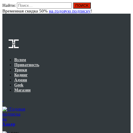
Найти:
Вход
Временная скидка 50%
на годовую подписку
!
Взлом
Приватность
Трюки
Кодинг
Админ
Geek
Магазин
Годовая
подписка
на
Хакер