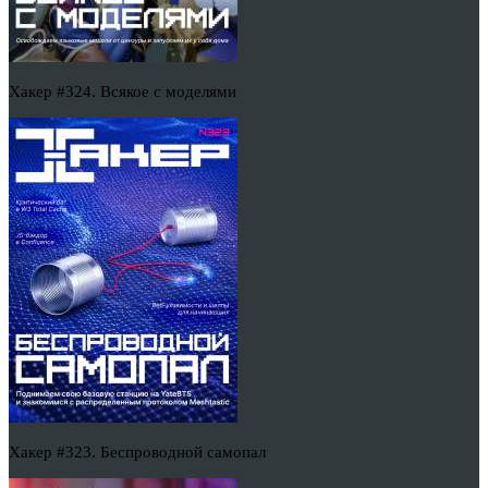
Хакер #324. Всякое с моделями
Хакер #323. Беспроводной самопал