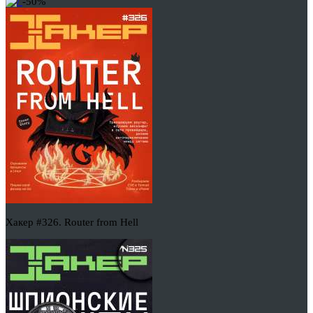
-50%
Хакер #326. Router from Hell