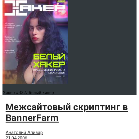
Хакер #322. Белый хакер
Межсайтовый скриптинг в
BannerFarm
Анатолий Ализар
21.04.2006