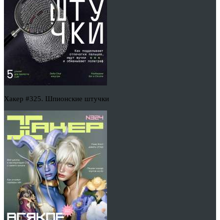
Хакер #325. Шпионские штучки