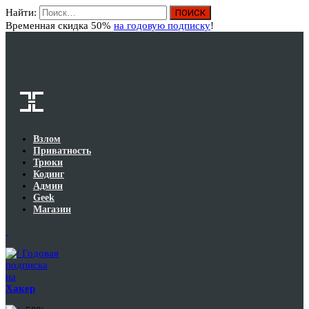
Найти:
Вход
Временная скидка 50%
на годовую подписку
!
Взлом
Приватность
Трюки
Кодинг
Админ
Geek
Магазин
Годовая
подписка
на
Хакер