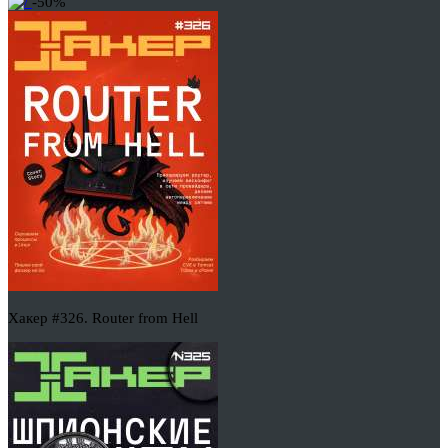
-50%
Хакер #326. Router from Hell