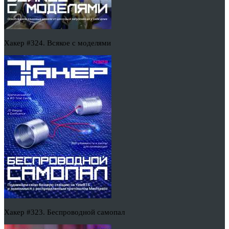
Хакер #324. Всякое с моделями
Хакер #323. Беспроводной самопал