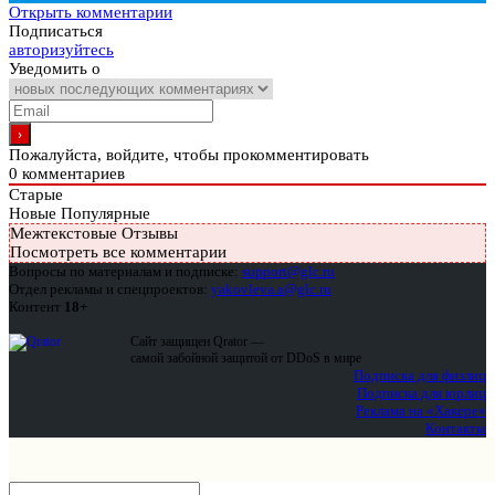
Открыть комментарии
Подписаться
авторизуйтесь
Уведомить о
Пожалуйста, войдите, чтобы прокомментировать
0
комментариев
Старые
Новые
Популярные
Межтекстовые Отзывы
Посмотреть все комментарии
Вопросы по материалам и подписке:
support@glc.ru
Отдел рекламы и спецпроектов:
yakovleva.a@glc.ru
Контент
18+
Сайт защищен Qrator —
самой забойной защитой от DDoS в мире
Подписка для физлиц
Подписка для юрлиц
Реклама на «Хакере»
Контакты