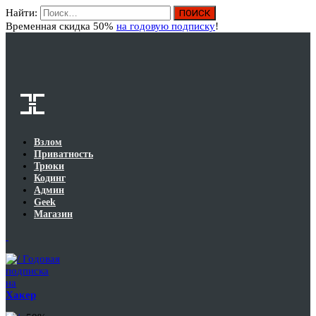
Найти:
Вход
Временная скидка 50%
на годовую подписку
!
Взлом
Приватность
Трюки
Кодинг
Админ
Geek
Магазин
Годовая
подписка
на
Хакер