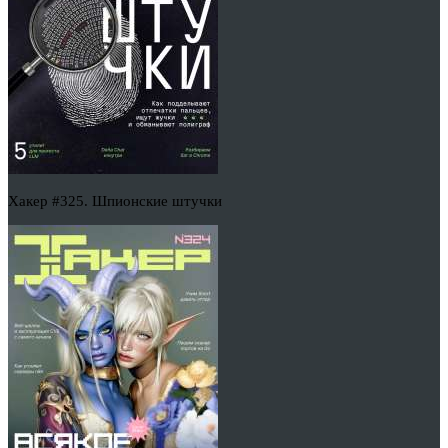
Хакер #325. Шпионские штучки