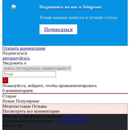
Подпишись на наc в Telegram!
Только важные новости и лучшие статьи
Подписаться
Открыть комментарии
Подписаться
авторизуйтесь
Уведомить о
Пожалуйста, войдите, чтобы прокомментировать
0
комментариев
Старые
Новые
Популярные
Межтекстовые Отзывы
Посмотреть все комментарии
Вопросы по материалам и подписке:
support@glc.ru
Отдел рекламы и спецпроектов:
yakovleva.a@glc.ru
Контент
18+