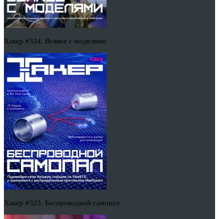
Хакер #324. Всякое с моделями
Хакер #323. Беспроводной самопал