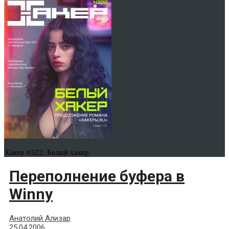
Хакер #322. Белый хакер
Переполнение буфера в
Winny
Анатолий Ализар
25.04.2006