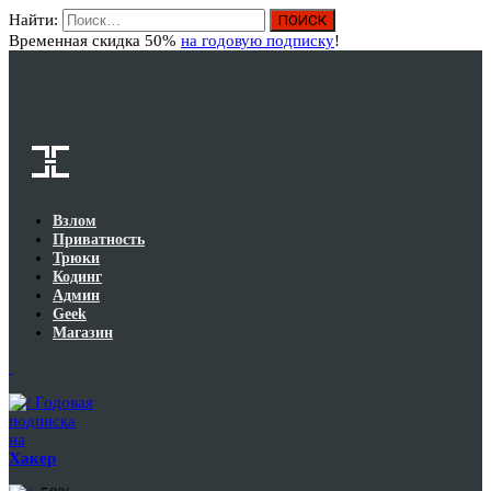
Найти:
Вход
Временная скидка 50%
на годовую подписку
!
Взлом
Приватность
Трюки
Кодинг
Админ
Geek
Магазин
Годовая
подписка
на
Хакер