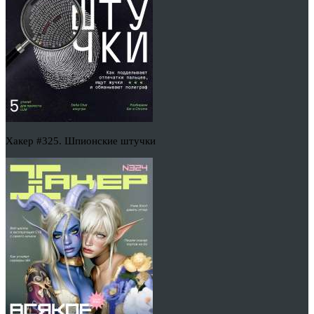
Хакер #325. Шпионские штучки