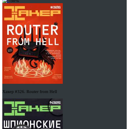
-50%
Хакер #326. Router from Hell