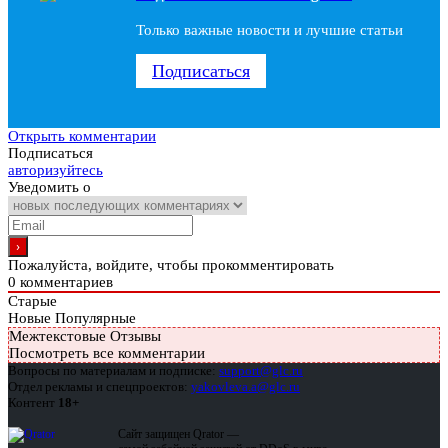
Только важные новости и лучшие статьи
Подписаться
Открыть комментарии
Подписаться
авторизуйтесь
Уведомить о
Пожалуйста, войдите, чтобы прокомментировать
0
комментариев
Старые
Новые
Популярные
Межтекстовые Отзывы
Посмотреть все комментарии
Вопросы по материалам и подписке:
support@glc.ru
Отдел рекламы и спецпроектов:
yakovleva.a@glc.ru
Контент
18+
Сайт защищен Qrator —