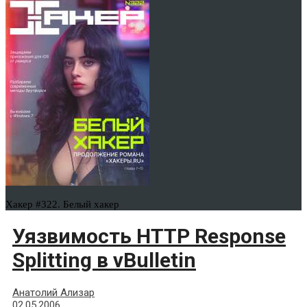
Хакер #322. Белый хакер
Уязвимость HTTP Response
Splitting в vBulletin
Анатолий Ализар
02.05.2006