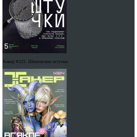
Хакер #325. Шпионские штучки