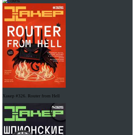
-50%
Хакер #326. Router from Hell