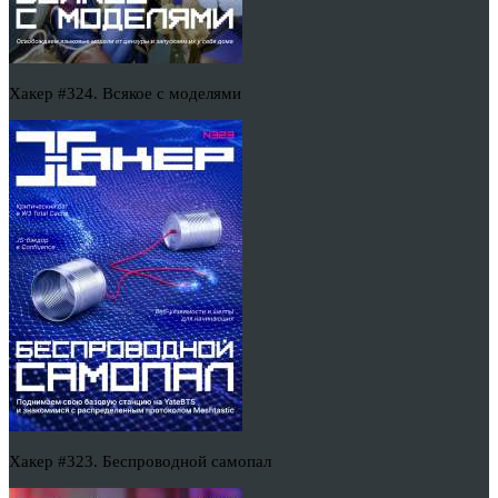
Хакер #324. Всякое с моделями
Хакер #323. Беспроводной самопал