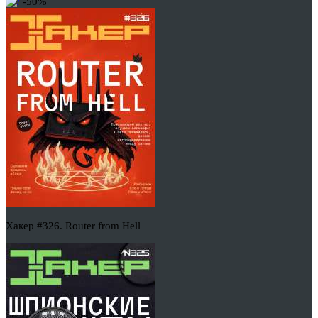
-50%
Хакер #326. Router from Hell