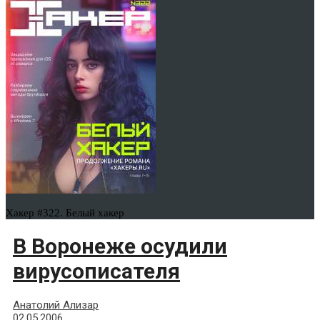
Хакер #322. Белый хакер
В Воронеже осудили
вирусописателя
Анатолий Ализар
02.05.2006