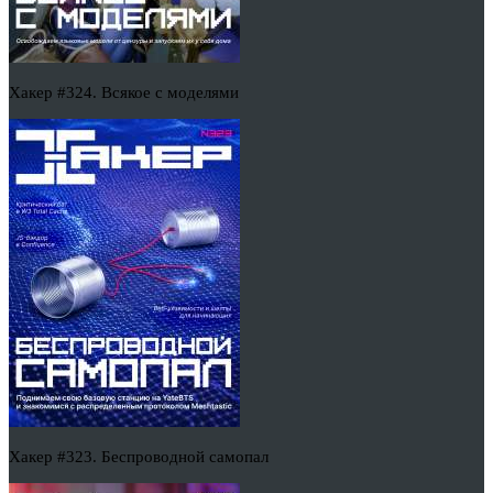
Хакер #324. Всякое с моделями
Хакер #323. Беспроводной самопал