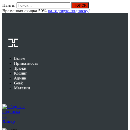
Найти:
Вход
Временная скидка 50%
на годовую подписку
!
Взлом
Приватность
Трюки
Кодинг
Админ
Geek
Магазин
Годовая
подписка
на
Хакер