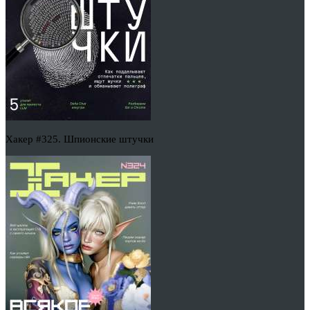
Хакер #325. Шпионские штучки