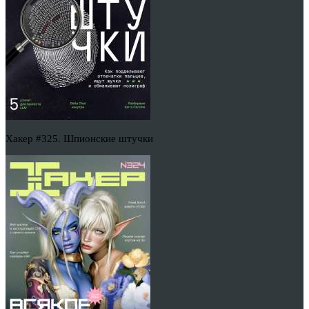
Хакер #325. Шпионские штучки