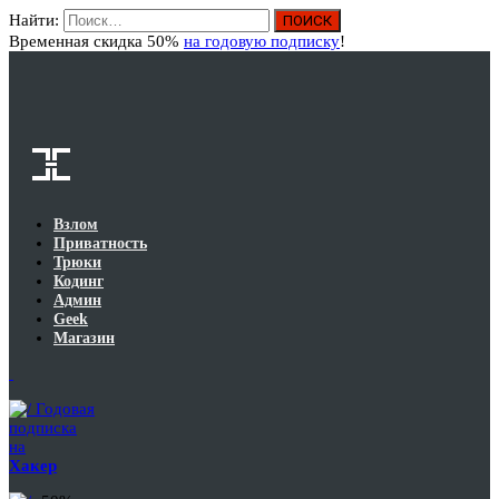
Найти:
Вход
Временная скидка 50%
на годовую подписку
!
Взлом
Приватность
Трюки
Кодинг
Админ
Geek
Магазин
Годовая
подписка
на
Хакер