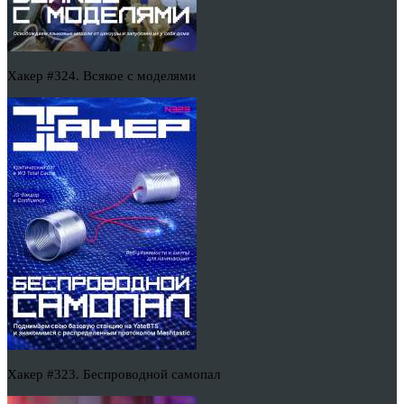
Хакер #324. Всякое с моделями
Хакер #323. Беспроводной самопал