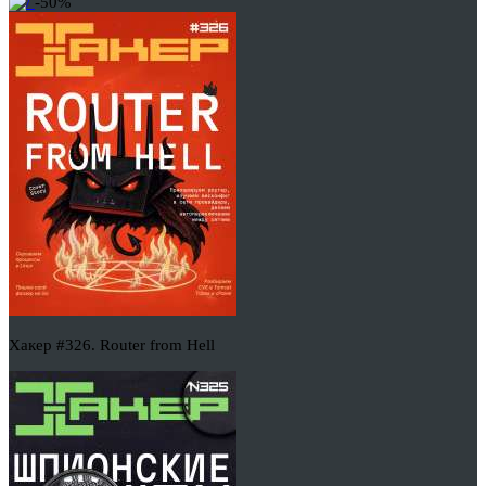
-50%
Хакер #326. Router from Hell