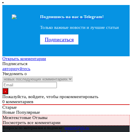
Подпишись на наc в Telegram!
Только важные новости и лучшие статьи
Подписаться
Открыть комментарии
Подписаться
авторизуйтесь
Уведомить о
Пожалуйста, войдите, чтобы прокомментировать
0
комментариев
Старые
Новые
Популярные
Межтекстовые Отзывы
Посмотреть все комментарии
Вопросы по материалам и подписке:
support@glc.ru