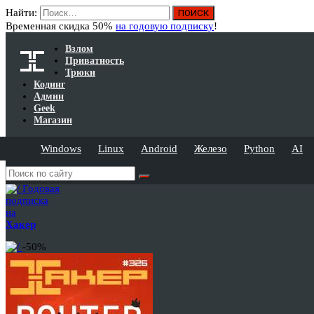
Найти:
Временная скидка 50%
на годовую подписку
!
Взлом
Приватность
Трюки
Кодинг
Админ
Geek
Магазин
Windows
Linux
Android
Железо
Python
AI
Годовая
подписка
на
Хакер
-50%