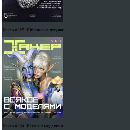
Хакер #325. Шпионские штучки
Хакер #324. Всякое с моделями