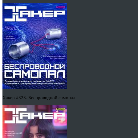
Хакер #323. Беспроводной самопал