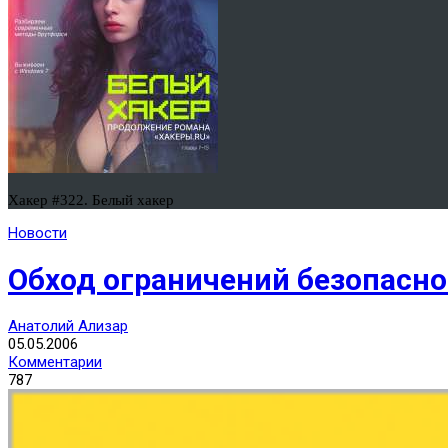
Хакер #322. Белый хакер
Новости
Обход ограничений безопасно
Анатолий Ализар
05.05.2006
Комментарии
787