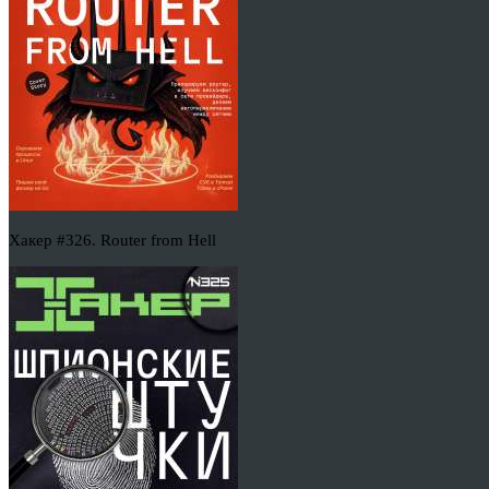
Хакер #326. Router from Hell