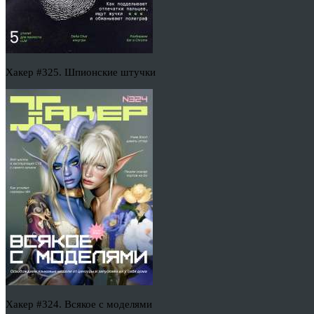
Хакер #325. Шпионские штучки
Хакер #324. Всякое с моделями