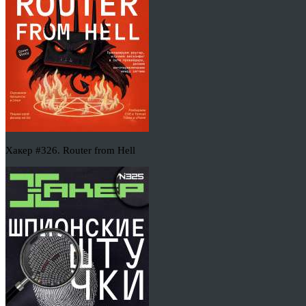
Хакер #326. Router from Hell