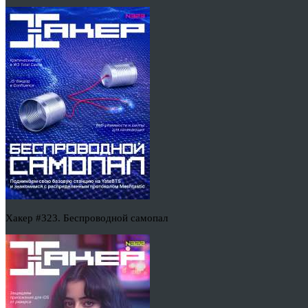
Хакер #323. Беспроводной самопал