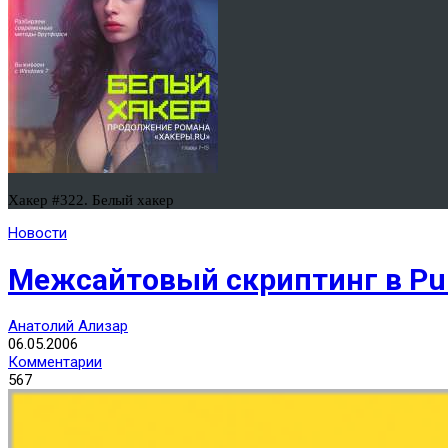
Хакер #322. Белый хакер
Новости
Межсайтовый скриптинг в P
Анатолий Ализар
06.05.2006
Комментарии
567