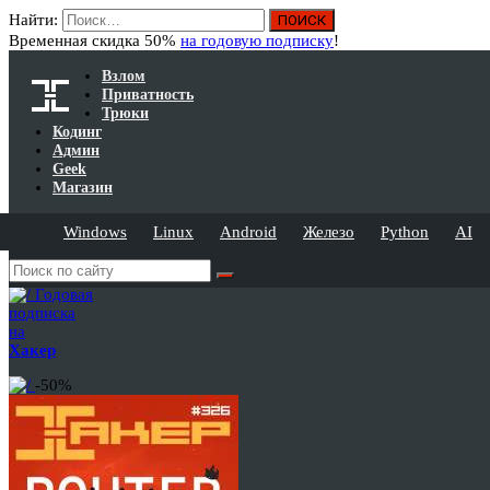
Найти:
Временная скидка 50%
на годовую подписку
!
Взлом
Приватность
Трюки
Кодинг
Админ
Geek
Магазин
Windows
Linux
Android
Железо
Python
AI
Годовая
подписка
на
Хакер
-50%