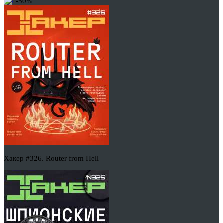
-50%
Хакер #326. Router from Hell