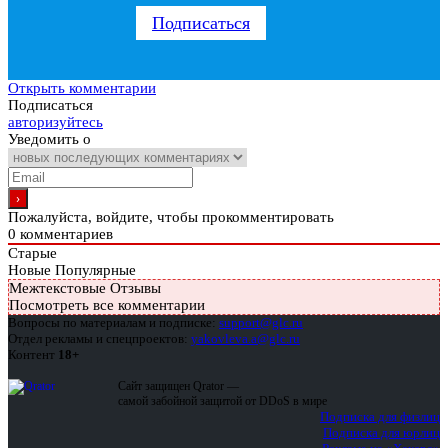
Подписаться
Открыть комментарии
Подписаться
авторизуйтесь
Уведомить о
Пожалуйста, войдите, чтобы прокомментировать
0
комментариев
Старые
Новые
Популярные
Межтекстовые Отзывы
Посмотреть все комментарии
Вопросы по материалам и подписке:
support@glc.ru
Отдел рекламы и спецпроектов:
yakovleva.a@glc.ru
Контент
18+
Сайт защищен Qrator —
самой забойной защитой от DDoS в мире
Подписка для физлиц
Подписка для юрлиц