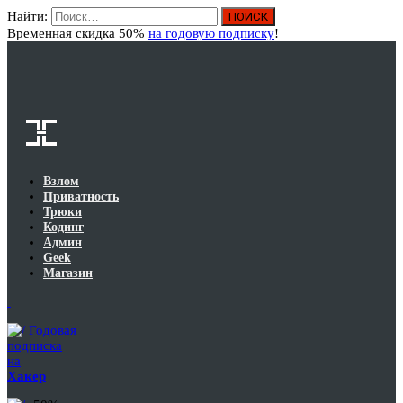
Найти:
Вход
Временная скидка 50%
на годовую подписку
!
Взлом
Приватность
Трюки
Кодинг
Админ
Geek
Магазин
Годовая
подписка
на
Хакер