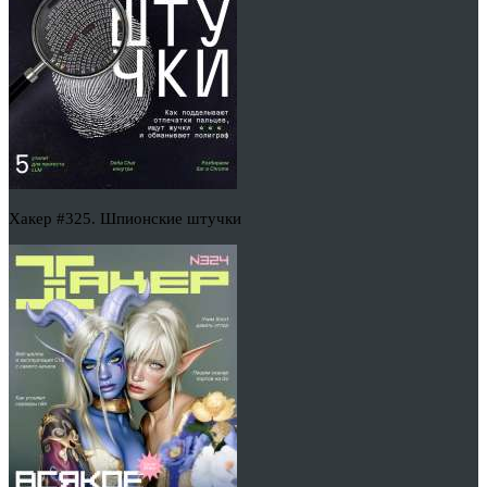
Хакер #325. Шпионские штучки