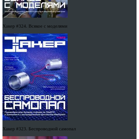
Хакер #324. Всякое с моделями
Хакер #323. Беспроводной самопал