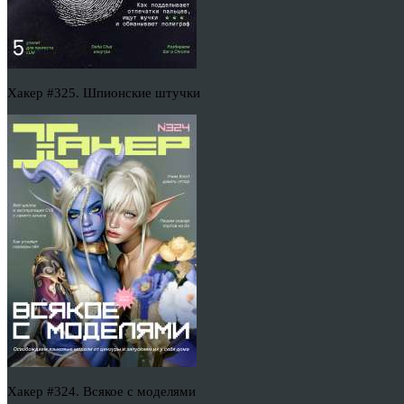
Хакер #325. Шпионские штучки
Хакер #324. Всякое с моделями