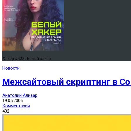
Хакер #322. Белый хакер
Новости
Межсайтовый скриптинг в Con
Анатолий Ализар
19.05.2006
Комментарии
432