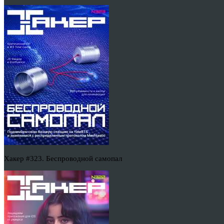
Хакер #323. Беспроводной самопал