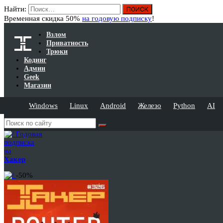
Найти:
Временная скидка 50%
на годовую подписку
!
Взлом
Приватность
Трюки
Кодинг
Админ
Geek
Магазин
Windows
Linux
Android
Железо
Python
AI
Годовая
подписка
на
Хакер
-50%