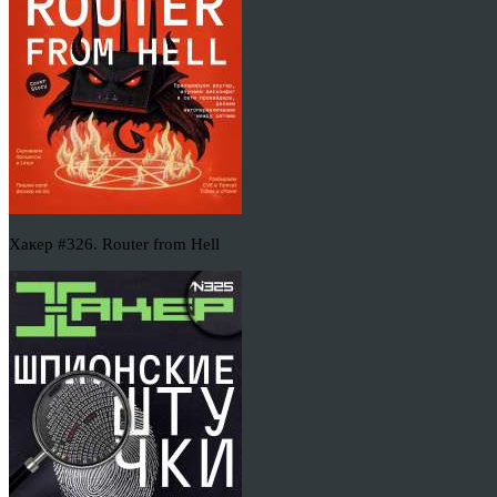
Хакер #326. Router from Hell