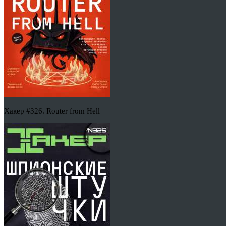
Хакер #326. Router from Hell