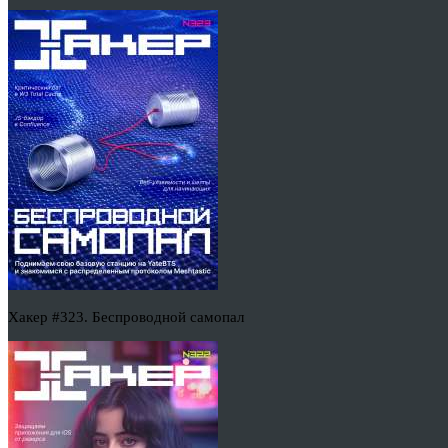
Хакер #323. Беспроводной самопал