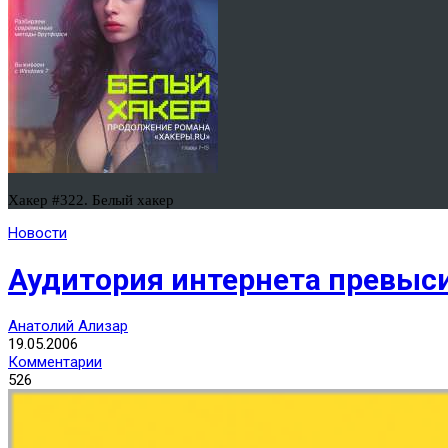
Хакер #322. Белый хакер
Новости
Аудитория интернета превыс
Анатолий Ализар
19.05.2006
Комментарии
526