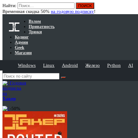
Найти:
Временная скидка 50%
на годовую подписку
!
Взлом
Приватность
Трюки
Кодинг
Админ
Geek
Магазин
Windows
Linux
Android
Железо
Python
AI
Годовая
подписка
на
Хакер
-50%