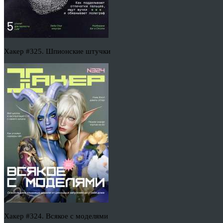
Хакер #325. Шпионские штучки
Хакер #324. Всякое с моделями