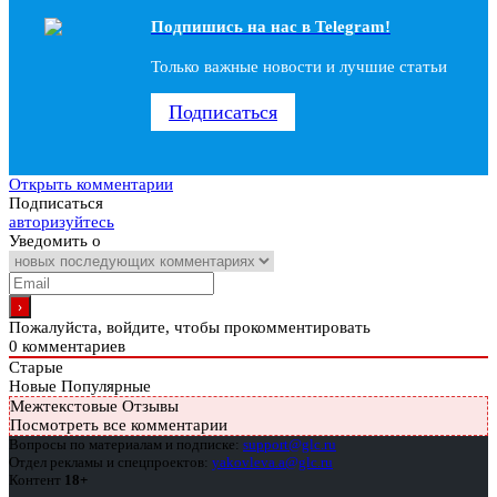
Подпишись на наc в Telegram!
Только важные новости и лучшие статьи
Подписаться
Открыть комментарии
Подписаться
авторизуйтесь
Уведомить о
Пожалуйста, войдите, чтобы прокомментировать
0
комментариев
Старые
Новые
Популярные
Межтекстовые Отзывы
Посмотреть все комментарии
Вопросы по материалам и подписке:
support@glc.ru
Отдел рекламы и спецпроектов:
yakovleva.a@glc.ru
Контент
18+