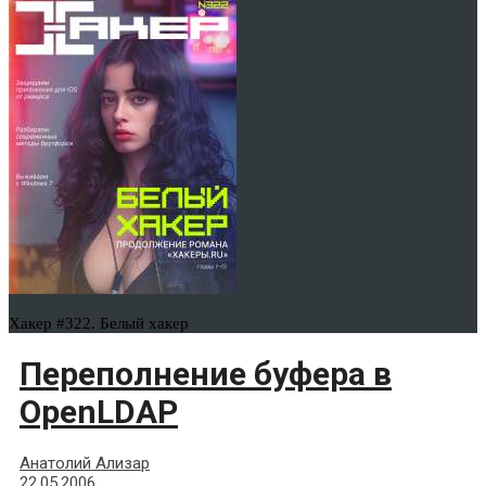
Хакер #322. Белый хакер
Переполнение буфера в
OpenLDAP
Анатолий Ализар
22.05.2006