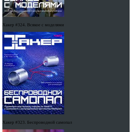
Хакер #324. Всякое с моделями
Хакер #323. Беспроводной самопал