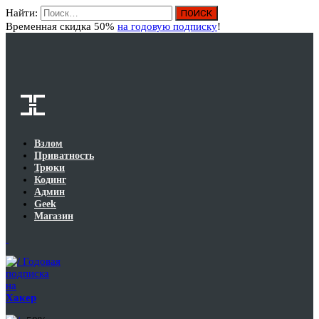
Найти:
Вход
Временная скидка 50%
на годовую подписку
!
Взлом
Приватность
Трюки
Кодинг
Админ
Geek
Магазин
Годовая
подписка
на
Хакер