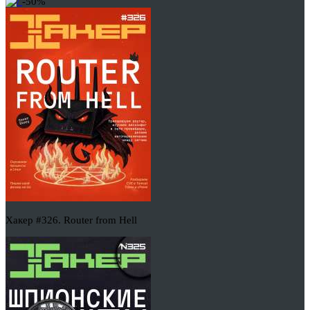
-50%
Хакер #326. Router from Hell