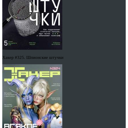
Хакер #325. Шпионские штучки