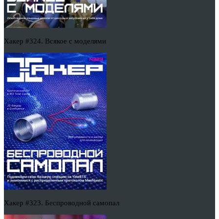
Хакер #324. Всякое с моделями
Хакер #323. Беспроводной самопал