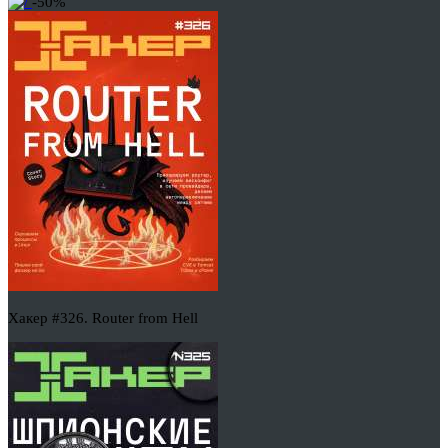
-50%
Хакер #326. Router from Hell