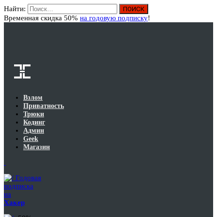
Найти:
Вход
Временная скидка 50%
на годовую подписку
!
Взлом
Приватность
Трюки
Кодинг
Админ
Geek
Магазин
Годовая
подписка
на
Хакер