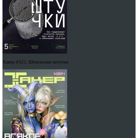
Хакер #325. Шпионские штучки