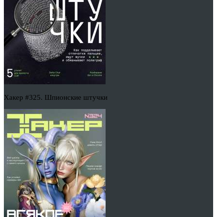
Хакер #325. Шпионские штучки