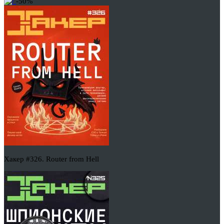
-50%
Хакер #326. Router from Hell