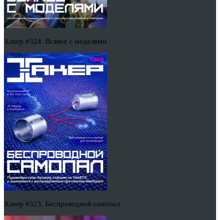
Хакер #324. Всякое с моделями
Хакер #323. Беспроводной самопал