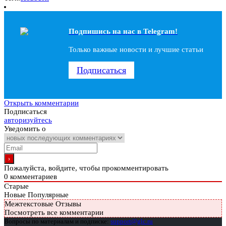
Подпишись на наc в Telegram!
Только важные новости и лучшие статьи
Подписаться
Открыть комментарии
Подписаться
авторизуйтесь
Уведомить о
Пожалуйста, войдите, чтобы прокомментировать
0
комментариев
Старые
Новые
Популярные
Межтекстовые Отзывы
Посмотреть все комментарии
Вопросы по материалам и подписке:
support@glc.ru