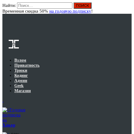
Найти:
Вход
Временная скидка 50%
на годовую подписку
!
Взлом
Приватность
Трюки
Кодинг
Админ
Geek
Магазин
Годовая
подписка
на
Хакер