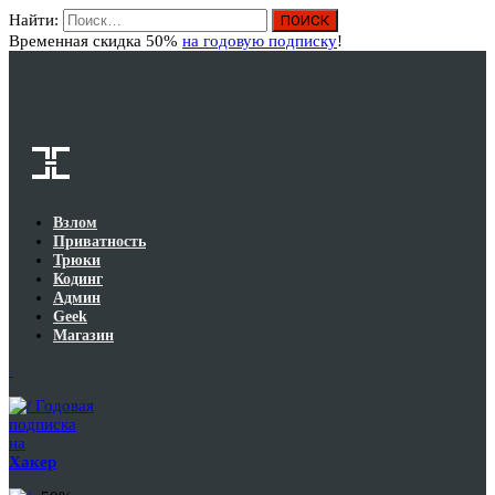
Найти:
Вход
Временная скидка 50%
на годовую подписку
!
Взлом
Приватность
Трюки
Кодинг
Админ
Geek
Магазин
Годовая
подписка
на
Хакер