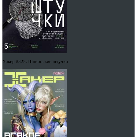
Хакер #325. Шпионские штучки