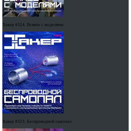
Хакер #324. Всякое с моделями
Хакер #323. Беспроводной самопал