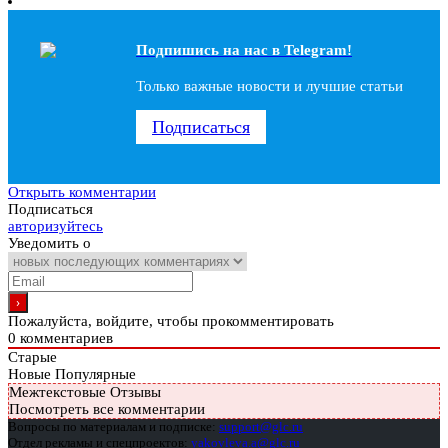
Подпишись на наc в Telegram!
Только важные новости и лучшие статьи
Подписаться
Открыть комментарии
Подписаться
авторизуйтесь
Уведомить о
Пожалуйста, войдите, чтобы прокомментировать
0
комментариев
Старые
Новые
Популярные
Межтекстовые Отзывы
Посмотреть все комментарии
Вопросы по материалам и подписке:
support@glc.ru
Отдел рекламы и спецпроектов:
yakovleva.a@glc.ru