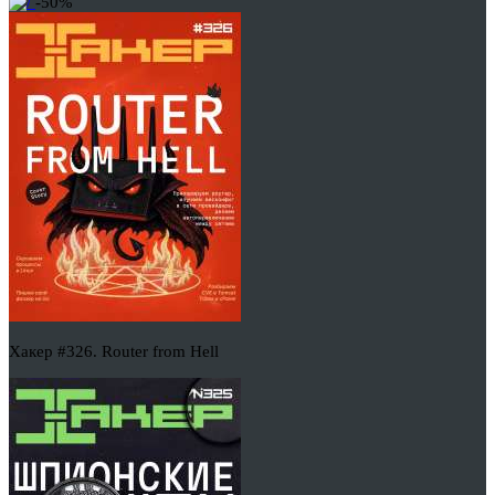
-50%
Хакер #326. Router from Hell