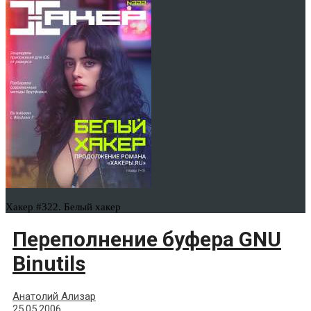
Хакер #322. Белый хакер
Переполнение буфера GNU
Binutils
Анатолий Ализар
25.05.2006