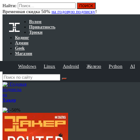
Найти:
Временная скидка 50%
на годовую подписку
!
Взлом
Приватность
Трюки
Кодинг
Админ
Geek
Магазин
Windows
Linux
Android
Железо
Python
AI
Годовая
подписка
на
Хакер
-50%