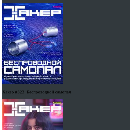
Хакер #323. Беспроводной самопал