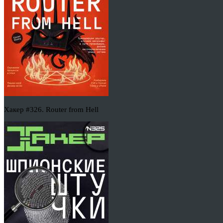
Хакер #326. Router from Hell