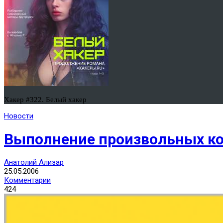
Хакер #322. Белый хакер
Новости
Выполнение произвольных ко
Анатолий Ализар
25.05.2006
Комментарии
424