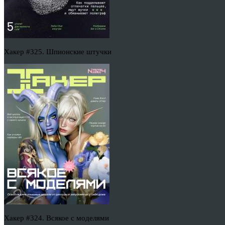
Хакер #325. Шпионские штучки
Хакер #324. Всякое с моделями