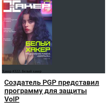
Хакер #322. Белый хакер
Создатель PGP представил
программу для защиты
VoIP