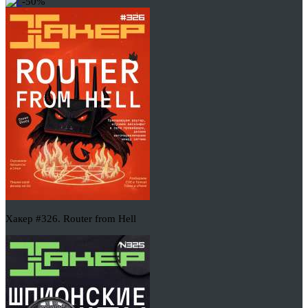
-50%
Хакер #326. Router from Hell