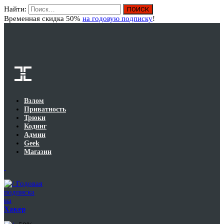
Найти:
Вход
Временная скидка 50%
на годовую подписку
!
Взлом
Приватность
Трюки
Кодинг
Админ
Geek
Магазин
Годовая
подписка
на
Хакер