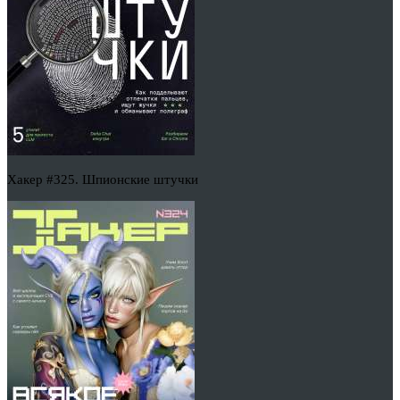
Хакер #325. Шпионские штучки