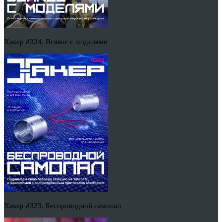
Хакер #324. Всякое с моделями
Хакер #323. Беспроводной самопал