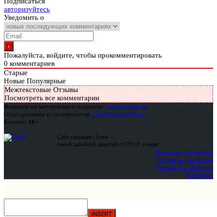
Подписаться
авторизуйтесь
Уведомить о
Пожалуйста, войдите, чтобы прокомментировать
0
комментариев
Старые
Новые
Популярные
Межтекстовые Отзывы
Посмотреть все комментарии
Вопросы по материалам и подписке:
support@glc.ru
Отдел рекламы и спецпроектов:
yakovleva.a@glc.ru
Контент
18+
Сайт защищен Qrator —
самой забойной защитой от DDoS в мире
Подписка для физлиц
Подписка для юрлиц
Реклама на «Хакере»
Контакты
INSERT