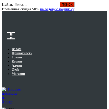
Найти:
Вход
Временная скидка 50%
на годовую подписку
!
Взлом
Приватность
Трюки
Кодинг
Админ
Geek
Магазин
Годовая
подписка
на
Хакер