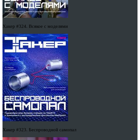
Хакер #324. Всякое с моделями
Хакер #323. Беспроводной самопал