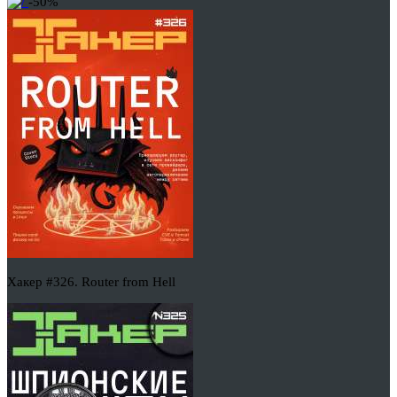
-50%
Хакер #326. Router from Hell