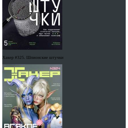
Хакер #325. Шпионские штучки