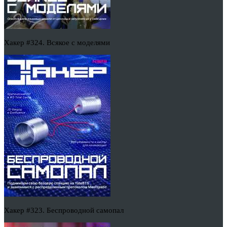
Хакер #324. Всякое с моделями
Хакер #323. Беспроводной самопал