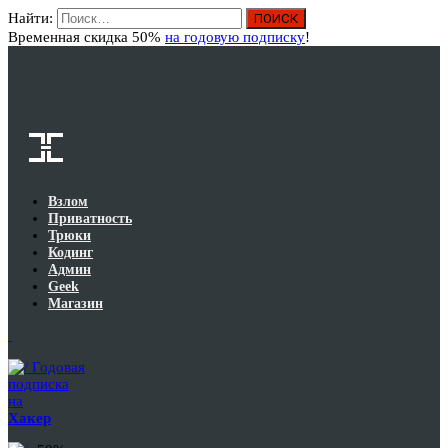
Найти:
Вход
Временная скидка 50%
на годовую подписку
!
Взлом
Приватность
Трюки
Кодинг
Админ
Geek
Магазин
Годовая
подписка
на
Хакер