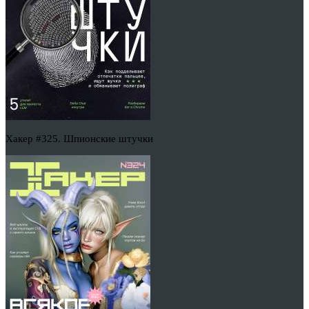
Хакер #325. Шпионские штучки