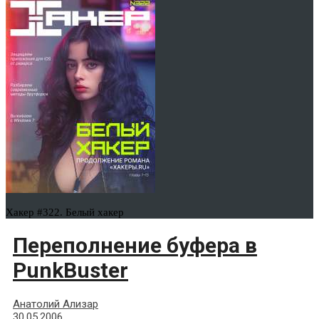
Хакер #322. Белый хакер
Переполнение буфера в
PunkBuster
Анатолий Ализар
30.05.2006