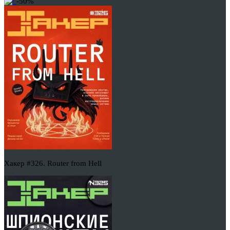
-50%
Хакер #326. Router from Hell