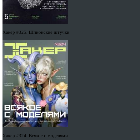
Хакер #325. Шпионские штучки
Хакер #324. Всякое с моделями