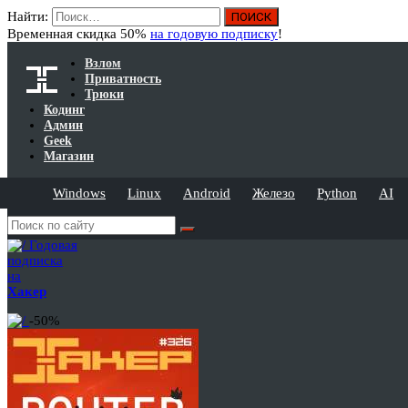
Найти:
Временная скидка 50%
на годовую подписку
!
Взлом
Приватность
Трюки
Кодинг
Админ
Geek
Магазин
Windows
Linux
Android
Железо
Python
AI
Годовая
подписка
на
Хакер
-50%