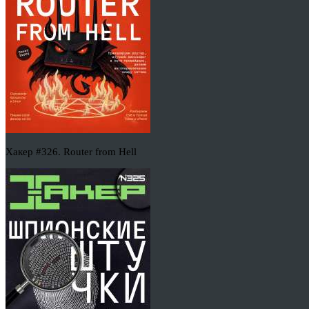
Хакер #326. Router from Hell