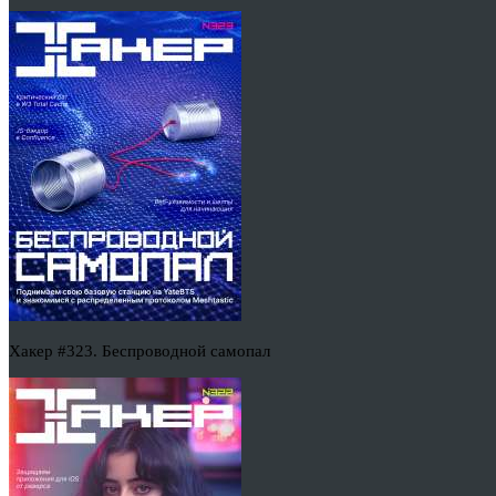
Хакер #323. Беспроводной самопал