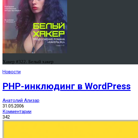
Хакер #322. Белый хакер
Новости
PHP-инклюдинг в WordPress
Анатолий Ализар
31.05.2006
Комментарии
342