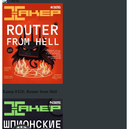
-50%
Хакер #326. Router from Hell