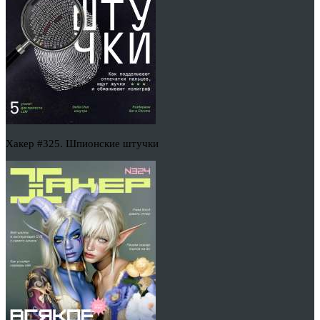
Хакер #325. Шпионские штучки