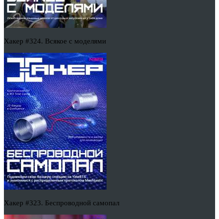
Хакер #324. Всякое с моделями
Хакер #323. Беспроводной самопал