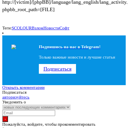
http://[victim]/[phpBB]/language/lang_english/lang_activity
phpbb_root_path=[FILE]
Теги:
SCOLOUR
Взлом
Новости
Софт
Подпишись на наc в Telegram!
Только важные новости и лучшие статьи
Подписаться
Открыть комментарии
Подписаться
авторизуйтесь
Уведомить о
Пожалуйста, войдите, чтобы прокомментировать