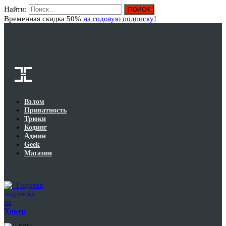
Найти:
Вход
Временная скидка 50%
на годовую подписку
!
Взлом
Приватность
Трюки
Кодинг
Админ
Geek
Магазин
Годовая
подписка
на
Хакер